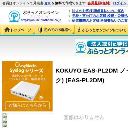
会員はオンラインで見積書(
)を
無料で作成
できます
会員登録(無料)
ログイン
見本
法人のお客様 請求書払いのご案内
学校・官公庁のお客様 校費・公費
研究機関のお客様 科研費払いのご案
KOKUYO EAS-PL2D
ク) (EAS-PL2DM)