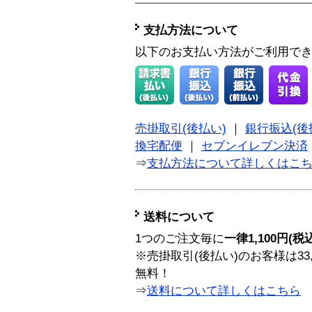
支払方法について
以下のお支払い方法がご利用で
売掛取引(後払い)
｜
銀行振込(後
換宅配便
｜
セブンイレブン決済
⇒
支払方法について詳しくはこ
送料について
1つのご注文毎に
一律1,100円(税
※売掛取引(後払い)のお客様は33
無料！
⇒
送料について詳しくはこちら