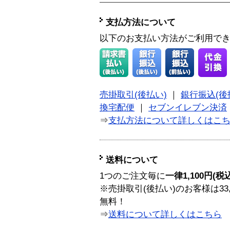
支払方法について
以下のお支払い方法がご利用で
売掛取引(後払い)
｜
銀行振込(後
換宅配便
｜
セブンイレブン決済
⇒
支払方法について詳しくはこ
送料について
1つのご注文毎に
一律1,100円(税
※売掛取引(後払い)のお客様は33
無料！
⇒
送料について詳しくはこちら