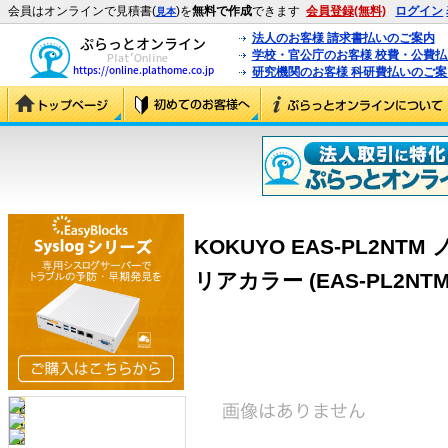
会員はオンラインで見積書(
)を
無料で作成
できます
会員登録(無料)
ログイン
見本
法人のお客様 請求書払いのご案内
学校・官公庁のお客様 校費・公費
研究機関のお客様 科研費払いのご案
KOKUYO EAS-PL2NT
リアカラー (EAS-PL2NTM