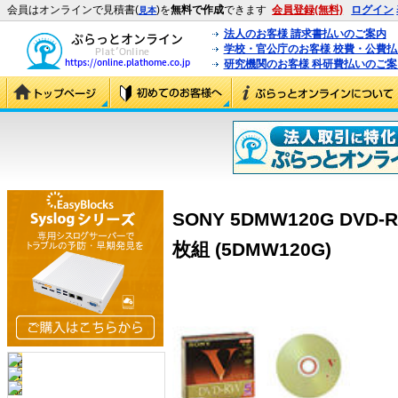
会員はオンラインで見積書(
)を
無料で作成
できます
会員登録(無料)
ログイン
見本
法人のお客様 請求書払いのご案内
学校・官公庁のお客様 校費・公費
研究機関のお客様 科研費払いのご案
SONY 5DMW120G DVD
枚組 (5DMW120G)