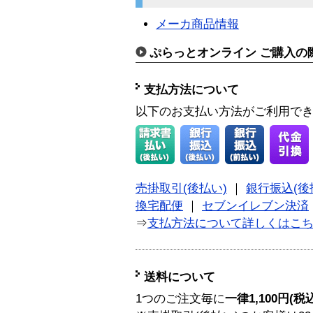
メーカ商品情報
ぷらっとオンライン ご購入の
支払方法について
以下のお支払い方法がご利用で
売掛取引(後払い)
｜
銀行振込(後
換宅配便
｜
セブンイレブン決済
⇒
支払方法について詳しくはこ
送料について
1つのご注文毎に
一律1,100円(税