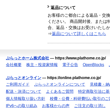
返品について
お客様のご都合による返品・交
ください。 商品開封後、または
合、返品・交換はお受けいたし
⇒
返品について詳しくはこちら
ぷらっとホーム株式会社
—
https://www.plathome.co.jp/
会社概要
株主・投資家情報
電子公告
OpenBlocks
ぷらっとオンライン
—
https://online.plathome.co.jp/
ご利用ガイド
ぷらっとオンラインについて
見積書・納
配送・決済について
よくあるご質問
特定商取引法に基
個人情報取り扱い方針
校費・公費・科研費払い取引のご
IPv6への取り組み
お客様からの声
ご注文の取り消し