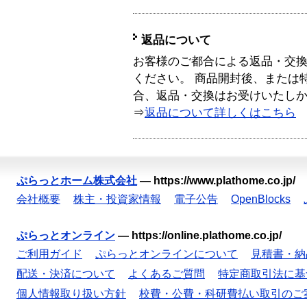
返品について
お客様のご都合による返品・交
ください。 商品開封後、または
合、返品・交換はお受けいたし
⇒
返品について詳しくはこちら
ぷらっとホーム株式会社
—
https://www.plathome.co.jp/
会社概要
株主・投資家情報
電子公告
OpenBlocks
ぷらっとオンライン
—
https://online.plathome.co.jp/
ご利用ガイド
ぷらっとオンラインについて
見積書・納
配送・決済について
よくあるご質問
特定商取引法に基
個人情報取り扱い方針
校費・公費・科研費払い取引のご