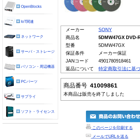
OpenBlocks
IoT関連
メーカー
SONY
ネットワーク
商品名
5DMW47GX DVD
型番
5DMW47GX
サーバ・ストレージ
保証条件
メーカー保証
JANコード
4901780918461
パソコン・周辺機器
返品について
特定商取引法に基
PCパーツ
商品番号
41009861
本商品は販売を終了しました
サプライ
ソフト・ライセンス
このページを印刷する
メールでURLを送る