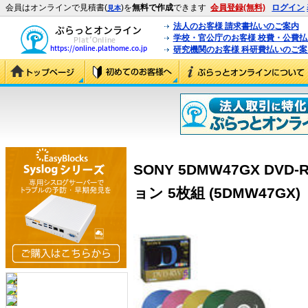
会員はオンラインで見積書(
)を
無料で作成
できます
会員登録(無料)
ログイン
見本
法人のお客様 請求書払いのご案内
学校・官公庁のお客様 校費・公費
研究機関のお客様 科研費払いのご案
SONY 5DMW47GX DV
ョン 5枚組 (5DMW47GX)