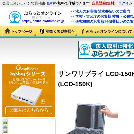
会員はオンラインで見積書(
)を
無料で作成
できます
会員登録(無料)
ログイン
見本
法人のお客様 請求書払いのご案内
学校・官公庁のお客様 校費・公費
研究機関のお客様 科研費払いのご案
サンワサプライ LCD-15
(LCD-150K)