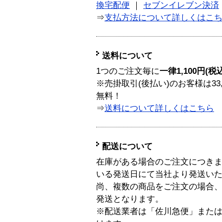
換宅配便
｜
セブンイレブン決済
⇒
支払方法について詳しくはこ
送料について
1つのご注文毎に
一律1,100円(税
※売掛取引(後払い)のお客様は33
無料！
⇒
送料について詳しくはこちら
配送について
在庫がある場合のご注文につき
いる発送日にて当社より発送い
尚、複数の商品をご注文の場合
発送となります。
※配送業者は「佐川急便」また