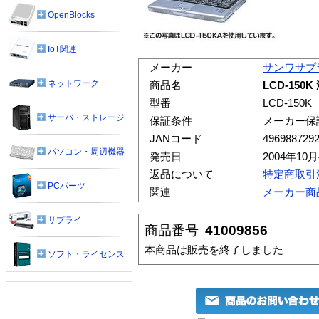
OpenBlocks
IoT関連
メーカー
サンワサプ
ネットワーク
商品名
LCD-15
型番
LCD-150K
サーバ・ストレージ
保証条件
メーカー保
JANコード
496988729
パソコン・周辺機器
発売日
2004年10
返品について
特定商取引
PCパーツ
関連
メーカー商
サプライ
商品番号
41009856
本商品は販売を終了しました
ソフト・ライセンス