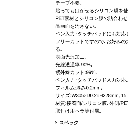
テープ不要｡
貼ってもはがせるシリコン膜を使
PET素材とシリコン膜の貼合わ
晶画面を汚さない｡
ペン入力･タッチパッドにも対応
フリーカットですので､お好みの
る｡
表面光沢加工｡
光線透過率:90%｡
紫外線カット:99%｡
ペン入力･タッチパッド入力対応
フィルム:厚み0.2mm｡
サイズ:W305×D0.2×H228mm､1
材質:接着面/シリコン膜､外側/PE
取付け用ヘラ等付属｡
スペック