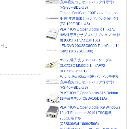
(初年度先出しセンドバック保守付)
(FG-80F-BDL-US)
Fortinet FortiGate-100F バンドルモデ
ル (初年度先出しセンドバック保守付)
(FG-100F-BDL-US)
PLAT'HOME OpenBlocks IoT FX1/E
H/W保守及びサブスクリプション1年付
属 (OBSFX1/E/D11/H1S1)
LENOVO 20X2SC8G00 ThinkPad L14
ます。
Gen2 (20X2SC8G00)
エイム電子 光ファイバーケーブル
DLC/DSC MM62.5 1m (AFP2-
DLC/DSC-62-01)
Fortinet FortiGate-40F バンドルモデル
(初年度先出しセンドバック保守付)
(FG-40F-BDL-US)
PLAT'HOME OpenBlocks A16 Debian
11搭載モデル (OBSA16/D11A)
PLAT'HOME OpenBlocks IX9 Windows
10 IoT Enterprise 2019 LTSC搭載
256GBモデル
(OBSIX9/W/L1809/256G)