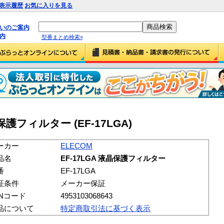
表示履歴
お気に入りを見る
払いのご案内
内
型番まとめ検索»
晶保護フィルター (EF-17LGA)
ーカー
ELECOM
品名
EF-17LGA 液晶保護フィルター
番
EF-17LGA
証条件
メーカー保証
ANコード
4953103068643
品について
特定商取引法に基づく表示