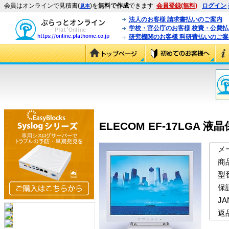
会員はオンラインで見積書(
)を
無料で作成
できます
会員登録(無料)
ログイン
見本
法人のお客様 請求書払いのご案内
学校・官公庁のお客様 校費・公費
研究機関のお客様 科研費払いのご案
ELECOM EF-17LGA 液
メ
商
型
保
J
返