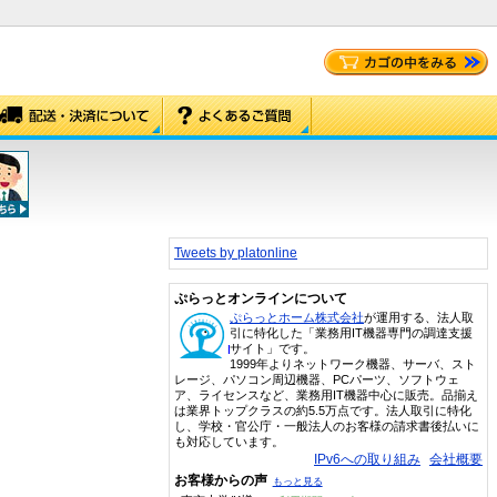
Tweets by platonline
ぷらっとオンラインについて
ぷらっとホーム株式会社
が運用する、法人取
引に特化した「業務用IT機器専門の調達支援
サイト」です。
1999年よりネットワーク機器、サーバ、スト
レージ、パソコン周辺機器、PCパーツ、ソフトウェ
ア、ライセンスなど、業務用IT機器中心に販売。品揃え
は業界トップクラスの約5.5万点です。法人取引に特化
し、学校・官公庁・一般法人のお客様の請求書後払いに
も対応しています。
IPv6への取り組み
会社概要
お客様からの声
もっと見る