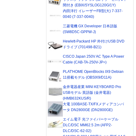
間付き (EBIX/SYSLOG120G/1Y)
内田洋行 イレーザーFB型(大) 7-337-
0040 (7-337-0040)
三菱電機 GX Developer 日本語版
(SW8D5C-GPPW-J)
Hewlett-Packard HP 外付けUSB DVD
ドライブ (701498-B21)
CISCO Japan 250V AC Type A Power
Cable (CAB-TA-250V-JP=)
PLAT'HOME OpenBlocks IX9 Debian
11搭載モデル (OBSIX9/D11A)
金井電器産業 MINI KEYBOARD Pro
USBモデル 英語版 (金井電器)
(HMB632KUS/R)
大電 100BASE-TX/FXメディアコンバ
ータ DN2800GE (DN2800GE)
エイム電子 光ファイバーケーブル
DLC/DSC MM62.5 2m (AFP2-
DLC/DSC-62-02)