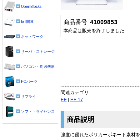
OpenBlocks
商品番号
41009853
IoT関連
本商品は販売を終了しました
ネットワーク
サーバ・ストレージ
パソコン・周辺機器
PCパーツ
関連カテゴリ
サプライ
EF
|
EF-17
ソフト・ライセンス
商品説明
強度に優れたポリカーボネート素材