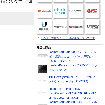
疲れにくいです。付属
その他、多数のメーカー商品を取り扱ってます
注目の商品
Fortinet FortiGate-60Fバンドルモデル
(初年度先出しセンドバック保守付)
(FG-60F-BDL-US)
Hewlett-Packard HP LCD 8500 コンソ
ール (AF642A)
IBM Flex System コンソール・ブレイ
クアウト・ケーブル (81Y5286)
Fortinet Rack Mount Tray
(FortiGate40F/50E/60E/60F/61F/80E/8
0F/FS-108E) (SP-RACKTRAY-02)
Fortinet FortiGate-80F バンドルモデル