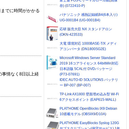
富士通 POS-Cサーマルロール紙(高保
存) (0722410-P)
着までに時間がかかる
パナソニック 感熱記録紙B4(6本入り)
UG-0001B4 (UG-0001B4)
応研 販売大臣 NX スタンドアロン
(OKN-423533)
大電 環境対応 1000BASE-T/X メディ
アコンバータ (DN1800SG2E)
Microsoft Windows Server Standard
2019 16コアライセンス 64bitWin対応
日本語版 5CAL付 DVDパッケージ
の事情なく8日以上経
(P73-07691)
IDEC AUTO-ID SOLUTIONS バッテリ
ー BP-007 (BP-007)
TP-Link AX1800 壁面埋め込み型 Wi-Fi
6アクセスポイント (EAP615-WALL)
PLAT'HOME OpenBlocks IX9 Debian
10搭載モデル (OBSIX9/D10A)
PLAT'HOME EasyBlocks Syslog 120G
サブスクリプション(保守サービス) 1年