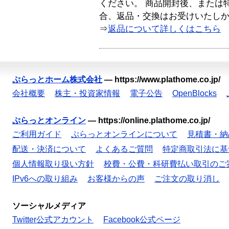
ください。 商品開封後、または
合、返品・交換はお受けいたし
⇒
返品について詳しくはこちら
ぷらっとホーム株式会社
—
https://www.plathome.co.jp/
会社概要
株主・投資家情報
電子公告
OpenBlocks
ぷらっとオンライン
—
https://online.plathome.co.jp/
ご利用ガイド
ぷらっとオンラインについて
見積書・納
配送・決済について
よくあるご質問
特定商取引法に基
個人情報取り扱い方針
校費・公費・科研費払い取引のご
IPv6への取り組み
お客様からの声
ご注文の取り消し
ソーシャルメディア
Twitter公式アカウント
Facebook公式ページ