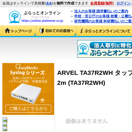
会員はオンラインで見積書(
)を
無料で作成
できます
会員登録(無料)
ログイン
見本
法人のお客様 請求書払いのご案内
学校・官公庁のお客様 校費・公費
研究機関のお客様 科研費払いのご案
ARVEL TA37R2WH 
2m (TA37R2WH)