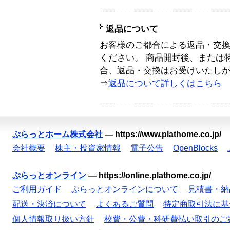
返品について
お客様のご都合による返品・交
ください。 商品開封後、または
合、返品・交換はお受けいたし
⇒
返品について詳しくはこちら
ぷらっとホーム株式会社
—
https://www.plathome.co.jp/
会社概要
株主・投資家情報
電子公告
OpenBlocks
ぷらっとオンライン
—
https://online.plathome.co.jp/
ご利用ガイド
ぷらっとオンラインについて
見積書・納
配送・決済について
よくあるご質問
特定商取引法に基
個人情報取り扱い方針
校費・公費・科研費払い取引のご