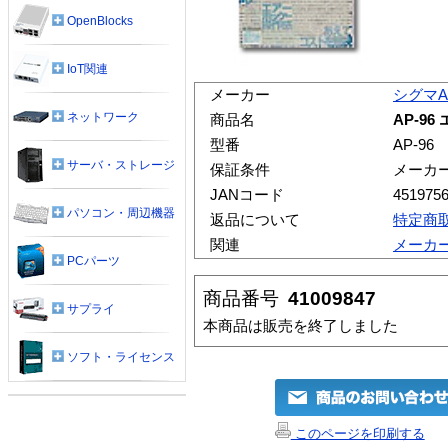
OpenBlocks
IoT関連
メーカー
シグマ
ネットワーク
商品名
AP-96
型番
AP-96
サーバ・ストレージ
保証条件
メーカ
JANコード
451975
パソコン・周辺機器
返品について
特定商
関連
メーカ
PCパーツ
商品番号
41009847
サプライ
本商品は販売を終了しました
ソフト・ライセンス
このページを印刷する