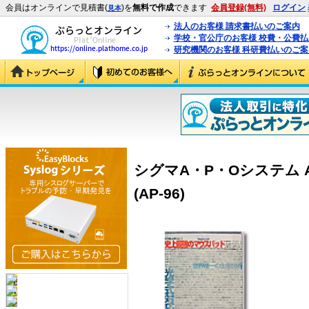
会員はオンラインで見積書(
)を
無料で作成
できます
会員登録(無料)
ログイン
見本
法人のお客様 請求書払いのご案内
学校・官公庁のお客様 校費・公費
研究機関のお客様 科研費払いのご案
シグマA・P・Oシステム AP
(AP-96)