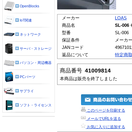
OpenBlocks
メーカー
LOAS
IoT関連
商品名
SL-0
型番
SL-006
ネットワーク
保証条件
メーカ
JANコード
4967101
サーバ・ストレージ
返品について
特定商
パソコン・周辺機器
商品番号
41009814
PCパーツ
本商品は販売を終了しました
サプライ
ソフト・ライセンス
このページを印刷する
メールでURLを送る
お気に入りに追加する