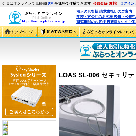
会員はオンラインで見積書(
)を
無料で作成
できます
会員登録(無料)
ログイン
見本
法人のお客様 請求書払いのご案内
学校・官公庁のお客様 校費・公費
研究機関のお客様 科研費払いのご案
LOAS SL-006 セキュリテ