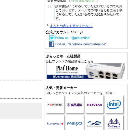
東京大学/K様
(ご利用期間2009年～)
“
請求書払いに対応していただいているので利用
しております。メールでの問い合わせにも丁寧
に対応していただけるので大変ありがたいで
す。
あなたの声をお寄せください!
公式アカウント / ページ
ぷらっとホーム社製品
当社ブランドの製品情報はこちら
人気・定番メーカー
ぷらっとオンラインで人気のメーカーをご紹介！