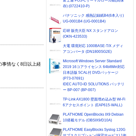
富士通 POS-Cサーマルロール紙(高保
存) (0722410-P)
パナソニック 感熱記録紙B4(6本入り)
UG-0001B4 (UG-0001B4)
応研 販売大臣 NX スタンドアロン
(OKN-423533)
大電 環境対応 1000BASE-T/X メディ
アコンバータ (DN1800SG2E)
Microsoft Windows Server Standard
の事情なく8日以上経
2019 16コアライセンス 64bitWin対応
日本語版 5CAL付 DVDパッケージ
(P73-07691)
IDEC AUTO-ID SOLUTIONS バッテリ
ー BP-007 (BP-007)
TP-Link AX1800 壁面埋め込み型 Wi-Fi
6アクセスポイント (EAP615-WALL)
PLAT'HOME OpenBlocks IX9 Debian
10搭載モデル (OBSIX9/D10A)
PLAT'HOME EasyBlocks Syslog 120G
サブスクリプション(保守サービス) 1年