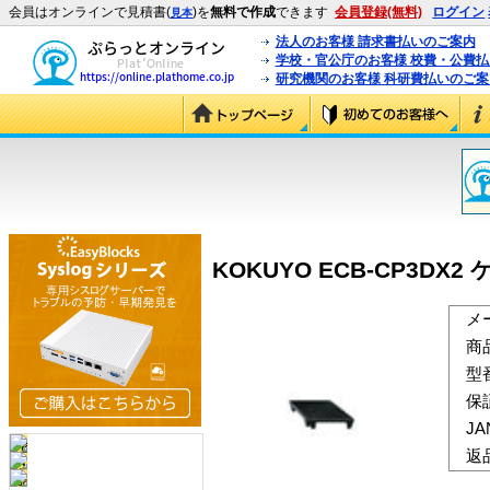
会員はオンラインで見積書(
)を
無料で作成
できます
会員登録(無料)
ログイン
見本
法人のお客様 請求書払いのご案内
学校・官公庁のお客様 校費・公費
研究機関のお客様 科研費払いのご案
KOKUYO ECB-CP3DX2 
メ
商
型
保
J
返