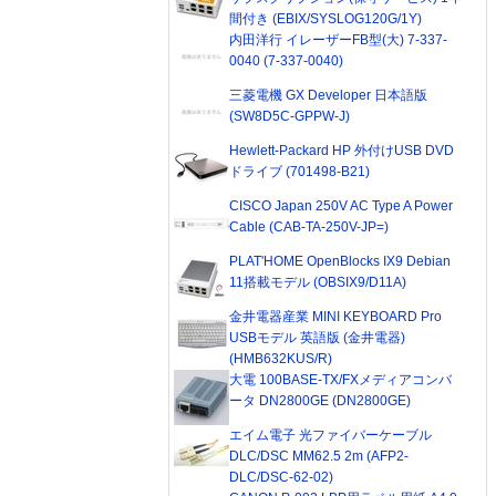
間付き (EBIX/SYSLOG120G/1Y)
内田洋行 イレーザーFB型(大) 7-337-
0040 (7-337-0040)
三菱電機 GX Developer 日本語版
(SW8D5C-GPPW-J)
Hewlett-Packard HP 外付けUSB DVD
ドライブ (701498-B21)
CISCO Japan 250V AC Type A Power
Cable (CAB-TA-250V-JP=)
PLAT'HOME OpenBlocks IX9 Debian
11搭載モデル (OBSIX9/D11A)
金井電器産業 MINI KEYBOARD Pro
USBモデル 英語版 (金井電器)
(HMB632KUS/R)
大電 100BASE-TX/FXメディアコンバ
ータ DN2800GE (DN2800GE)
エイム電子 光ファイバーケーブル
DLC/DSC MM62.5 2m (AFP2-
DLC/DSC-62-02)