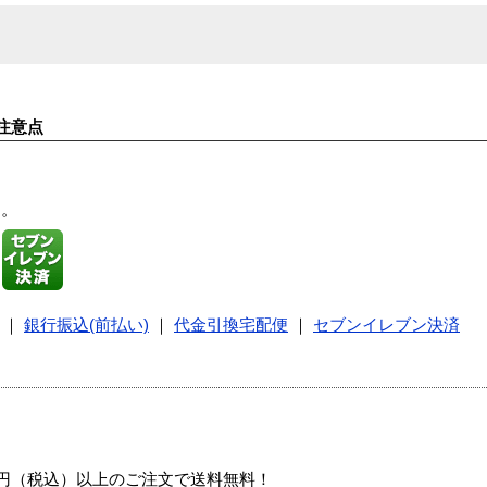
注意点
す。
｜
銀行振込(前払い)
｜
代金引換宅配便
｜
セブンイレブン決済
00円（税込）以上のご注文で送料無料！