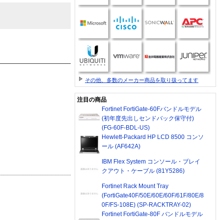
その他、多数のメーカー商品を取り扱ってます
注目の商品
Fortinet FortiGate-60Fバンドルモデル
(初年度先出しセンドバック保守付)
(FG-60F-BDL-US)
Hewlett-Packard HP LCD 8500 コンソ
ール (AF642A)
IBM Flex System コンソール・ブレイ
クアウト・ケーブル (81Y5286)
Fortinet Rack Mount Tray
(FortiGate40F/50E/60E/60F/61F/80E/8
0F/FS-108E) (SP-RACKTRAY-02)
Fortinet FortiGate-80F バンドルモデル