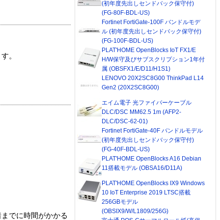
(初年度先出しセンドバック保守付)
(FG-80F-BDL-US)
Fortinet FortiGate-100F バンドルモデ
ル (初年度先出しセンドバック保守付)
(FG-100F-BDL-US)
PLAT'HOME OpenBlocks IoT FX1/E
ます。
H/W保守及びサブスクリプション1年付
属 (OBSFX1/E/D11/H1S1)
LENOVO 20X2SC8G00 ThinkPad L14
Gen2 (20X2SC8G00)
エイム電子 光ファイバーケーブル
DLC/DSC MM62.5 1m (AFP2-
DLC/DSC-62-01)
Fortinet FortiGate-40F バンドルモデル
(初年度先出しセンドバック保守付)
(FG-40F-BDL-US)
PLAT'HOME OpenBlocks A16 Debian
11搭載モデル (OBSA16/D11A)
PLAT'HOME OpenBlocks IX9 Windows
10 IoT Enterprise 2019 LTSC搭載
256GBモデル
(OBSIX9/W/L1809/256G)
着までに時間がかかる