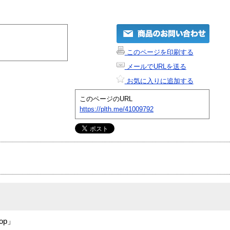
このページを印刷する
メールでURLを送る
お気に入りに追加する
このページのURL
https://plth.me/41009792
op」