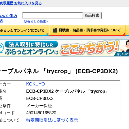
表示履歴
お気に入りを見る
払いのご案内
内
型番まとめ検索»
ケーブルパネル 「trycrop」 (ECB-CP3DX2)
ーカー
KOKUYO
品名
ECB-CP3DX2 ケーブルパネル 「trycrop」
番
ECB-CP3DX2
証条件
メーカー保証
ANコード
4901480165820
品について
特定商取引法に基づく表示