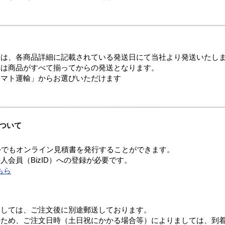
ては、各商品詳細に記載されている発送日にて当社より発送いたし
送は商品がすべて揃ってからの発送となります。
ヤマト運輸」からお選びいただけます
ついて
つでもオンライン見積書を発行することができます。
会員（BizID）への登録が必要です。
ちら
ましては、ご注文後に別途郵送しております。
のため、ご注文日時（土日祝にかかる場合等）によりましては、到