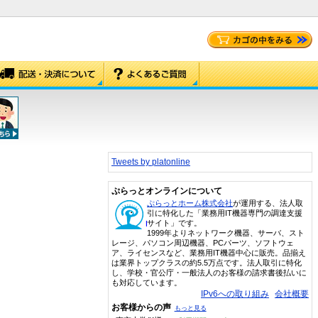
Tweets by platonline
ぷらっとオンラインについて
ぷらっとホーム株式会社
が運用する、法人取
引に特化した「業務用IT機器専門の調達支援
サイト」です。
1999年よりネットワーク機器、サーバ、スト
レージ、パソコン周辺機器、PCパーツ、ソフトウェ
ア、ライセンスなど、業務用IT機器中心に販売。品揃え
は業界トップクラスの約5.5万点です。法人取引に特化
し、学校・官公庁・一般法人のお客様の請求書後払いに
も対応しています。
IPv6への取り組み
会社概要
お客様からの声
もっと見る