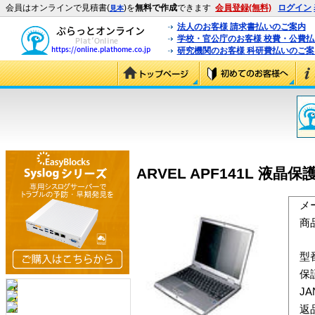
会員はオンラインで見積書(
)を
無料で作成
できます
会員登録(無料)
ログイン
見本
法人のお客様 請求書払いのご案内
学校・官公庁のお客様 校費・公費
研究機関のお客様 科研費払いのご案
ARVEL APF141L 液晶
メ
商
型
保
J
返