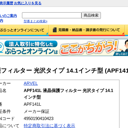
表示履歴
お気に入りを見る
払いのご案内
内
型番まとめ検索»
保護フィルター 光沢タイプ 14.1インチ型 (APF141
ーカー
ARVEL
品名
APF141L 液晶保護フィルター 光沢タイプ 14.1
インチ型
番
APF141L
証条件
メーカー保証
ANコード
4950190410423
品について
特定商取引法に基づく表示