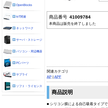
OpenBlocks
商品番号
41009784
IoT関連
本商品は販売を終了しました
ネットワーク
サーバ・ストレージ
パソコン・周辺機器
PCパーツ
関連カテゴリ
サプライ
AP
|
APF
ソフト・ライセンス
商品説明
■ シリコン膜による自己吸着タイプで