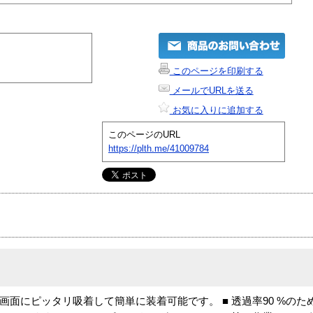
このページを印刷する
メールでURLを送る
お気に入りに追加する
このページのURL
https://plth.me/41009784
画面にピッタリ吸着して簡単に装着可能です。 ■ 透過率90 %の