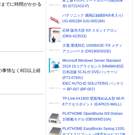
富士通 POS-Cサーマルロール紙(高保
着までに時間がかかる
存) (0722410-P)
パナソニック 感熱記録紙B4(6本入り)
UG-0001B4 (UG-0001B4)
応研 販売大臣 NX スタンドアロン
(OKN-423533)
大電 環境対応 1000BASE-T/X メディ
アコンバータ (DN1800SG2E)
Microsoft Windows Server Standard
2019 16コアライセンス 64bitWin対応
の事情なく8日以上経
日本語版 5CAL付 DVDパッケージ
(P73-07691)
IDEC AUTO-ID SOLUTIONS バッテリ
ー BP-007 (BP-007)
TP-Link AX1800 壁面埋め込み型 Wi-Fi
6アクセスポイント (EAP615-WALL)
PLAT'HOME OpenBlocks IX9 Debian
10搭載モデル (OBSIX9/D10A)
PLAT'HOME EasyBlocks Syslog 120G
サブスクリプション(保守サービス) 1年