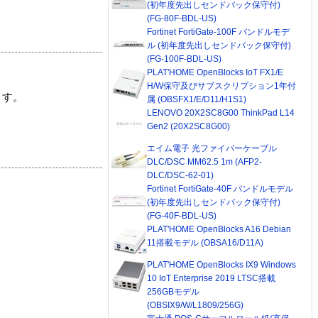
(初年度先出しセンドバック保守付)
(FG-80F-BDL-US)
Fortinet FortiGate-100F バンドルモデ
ル (初年度先出しセンドバック保守付)
(FG-100F-BDL-US)
PLAT'HOME OpenBlocks IoT FX1/E
H/W保守及びサブスクリプション1年付
ます。
属 (OBSFX1/E/D11/H1S1)
LENOVO 20X2SC8G00 ThinkPad L14
Gen2 (20X2SC8G00)
エイム電子 光ファイバーケーブル
DLC/DSC MM62.5 1m (AFP2-
DLC/DSC-62-01)
Fortinet FortiGate-40F バンドルモデル
(初年度先出しセンドバック保守付)
(FG-40F-BDL-US)
PLAT'HOME OpenBlocks A16 Debian
11搭載モデル (OBSA16/D11A)
PLAT'HOME OpenBlocks IX9 Windows
10 IoT Enterprise 2019 LTSC搭載
256GBモデル
(OBSIX9/W/L1809/256G)