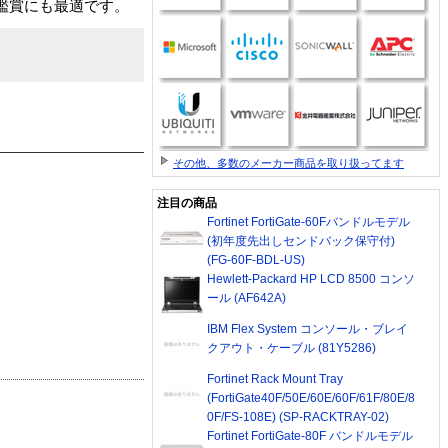
鑑賞にも最適です。
その他、多数のメーカー商品を取り扱ってます
注目の商品
Fortinet FortiGate-60Fバンドルモデル
(初年度先出しセンドバック保守付)
(FG-60F-BDL-US)
Hewlett-Packard HP LCD 8500 コンソ
ール (AF642A)
IBM Flex System コンソール・ブレイ
クアウト・ケーブル (81Y5286)
Fortinet Rack Mount Tray
(FortiGate40F/50E/60E/60F/61F/80E/8
0F/FS-108E) (SP-RACKTRAY-02)
Fortinet FortiGate-80F バンドルモデル