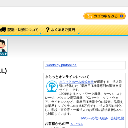
Tweets by platonline
L)
ぷらっとオンラインについて
ぷらっとホーム株式会社
が運用する、法人取
引に特化した「業務用IT機器専門の調達支援
サイト」です。
1999年よりネットワーク機器、サーバ、スト
レージ、パソコン周辺機器、PCパーツ、ソフトウェ
ア、ライセンスなど、業務用IT機器中心に販売。品揃え
は業界トップクラスの約5.5万点です。法人取引に特化
し、学校・官公庁・一般法人のお客様の請求書後払いに
も対応しています。
IPv6への取り組み
会社概要
お客様からの声
もっと見る