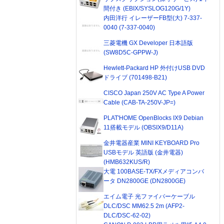
間付き (EBIX/SYSLOG120G/1Y)
内田洋行 イレーザーFB型(大) 7-337-
0040 (7-337-0040)
三菱電機 GX Developer 日本語版
(SW8D5C-GPPW-J)
Hewlett-Packard HP 外付けUSB DVD
ドライブ (701498-B21)
CISCO Japan 250V AC Type A Power
Cable (CAB-TA-250V-JP=)
PLAT'HOME OpenBlocks IX9 Debian
11搭載モデル (OBSIX9/D11A)
金井電器産業 MINI KEYBOARD Pro
USBモデル 英語版 (金井電器)
(HMB632KUS/R)
大電 100BASE-TX/FXメディアコンバ
ータ DN2800GE (DN2800GE)
エイム電子 光ファイバーケーブル
DLC/DSC MM62.5 2m (AFP2-
DLC/DSC-62-02)