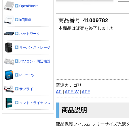
OpenBlocks
商品番号
41009782
IoT関連
本商品は販売を終了しました
ネットワーク
サーバ・ストレージ
パソコン・周辺機器
PCパーツ
関連カテゴリ
サプライ
AP
|
APF-W
|
APF
ソフト・ライセンス
商品説明
液晶保護フィルム フリーサイズ光沢タイ