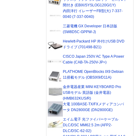
間付き (EBIX/SYSLOG120G/1Y)
内田洋行 イレーザーFB型(大) 7-337-
0040 (7-337-0040)
三菱電機 GX Developer 日本語版
(SW8D5C-GPPW-J)
Hewlett-Packard HP 外付けUSB DVD
ドライブ (701498-B21)
CISCO Japan 250V AC Type A Power
Cable (CAB-TA-250V-JP=)
PLAT'HOME OpenBlocks IX9 Debian
11搭載モデル (OBSIX9/D11A)
金井電器産業 MINI KEYBOARD Pro
USBモデル 英語版 (金井電器)
(HMB632KUS/R)
大電 100BASE-TX/FXメディアコンバ
ータ DN2800GE (DN2800GE)
エイム電子 光ファイバーケーブル
DLC/DSC MM62.5 2m (AFP2-
DLC/DSC-62-02)