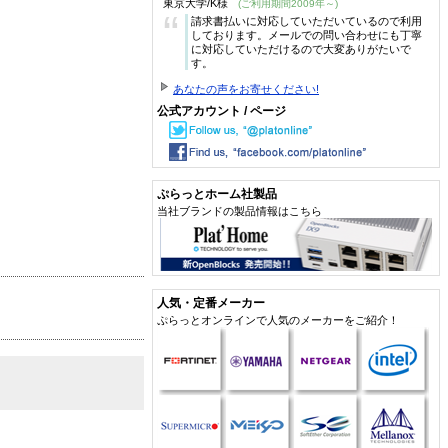
東京大学/K様
(ご利用期間2009年～)
“
請求書払いに対応していただいているので利用
しております。メールでの問い合わせにも丁寧
に対応していただけるので大変ありがたいで
す。
あなたの声をお寄せください!
公式アカウント / ページ
ぷらっとホーム社製品
当社ブランドの製品情報はこちら
人気・定番メーカー
ぷらっとオンラインで人気のメーカーをご紹介！