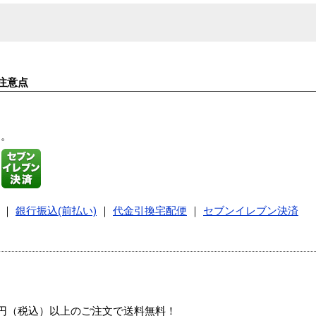
注意点
す。
｜
銀行振込(前払い)
｜
代金引換宅配便
｜
セブンイレブン決済
00円（税込）以上のご注文で送料無料！