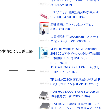
富士通 POS-Cサーマルロール紙(高保
存) (0722410-P)
パナソニック 感熱記録紙B4(6本入り)
UG-0001B4 (UG-0001B4)
応研 販売大臣 NX スタンドアロン
(OKN-423533)
大電 環境対応 1000BASE-T/X メディ
アコンバータ (DN1800SG2E)
Microsoft Windows Server Standard
の事情なく8日以上経
2019 16コアライセンス 64bitWin対応
日本語版 5CAL付 DVDパッケージ
(P73-07691)
IDEC AUTO-ID SOLUTIONS バッテリ
ー BP-007 (BP-007)
TP-Link AX1800 壁面埋め込み型 Wi-Fi
6アクセスポイント (EAP615-WALL)
PLAT'HOME OpenBlocks IX9 Debian
10搭載モデル (OBSIX9/D10A)
PLAT'HOME EasyBlocks Syslog 120G
サブスクリプション(保守サービス) 1年