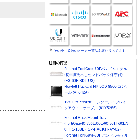
その他、多数のメーカー商品を取り扱ってます
注目の商品
Fortinet FortiGate-60Fバンドルモデル
(初年度先出しセンドバック保守付)
(FG-60F-BDL-US)
Hewlett-Packard HP LCD 8500 コンソ
ール (AF642A)
IBM Flex System コンソール・ブレイ
クアウト・ケーブル (81Y5286)
Fortinet Rack Mount Tray
(FortiGate40F/50E/60E/60F/61F/80E/8
0F/FS-108E) (SP-RACKTRAY-02)
Fortinet FortiGate-80F バンドルモデル