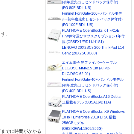
(初年度先出しセンドバック保守付)
(FG-80F-BDL-US)
Fortinet FortiGate-100F バンドルモデ
ル (初年度先出しセンドバック保守付)
(FG-100F-BDL-US)
PLAT'HOME OpenBlocks IoT FX1/E
ます。
H/W保守及びサブスクリプション1年付
属 (OBSFX1/E/D11/H1S1)
LENOVO 20X2SC8G00 ThinkPad L14
Gen2 (20X2SC8G00)
エイム電子 光ファイバーケーブル
DLC/DSC MM62.5 1m (AFP2-
DLC/DSC-62-01)
Fortinet FortiGate-40F バンドルモデル
(初年度先出しセンドバック保守付)
(FG-40F-BDL-US)
PLAT'HOME OpenBlocks A16 Debian
11搭載モデル (OBSA16/D11A)
PLAT'HOME OpenBlocks IX9 Windows
10 IoT Enterprise 2019 LTSC搭載
256GBモデル
(OBSIX9/W/L1809/256G)
着までに時間がかかる