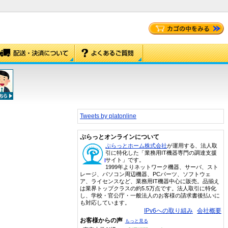
Tweets by platonline
ぷらっとオンラインについて
ぷらっとホーム株式会社
が運用する、法人取
引に特化した「業務用IT機器専門の調達支援
サイト」です。
1999年よりネットワーク機器、サーバ、スト
レージ、パソコン周辺機器、PCパーツ、ソフトウェ
ア、ライセンスなど、業務用IT機器中心に販売。品揃え
は業界トップクラスの約5.5万点です。法人取引に特化
し、学校・官公庁・一般法人のお客様の請求書後払いに
も対応しています。
IPv6への取り組み
会社概要
お客様からの声
もっと見る