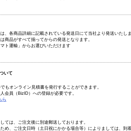
ては、各商品詳細に記載されている発送日にて当社より発送いたし
送は商品がすべて揃ってからの発送となります。
ヤマト運輸」からお選びいただけます
ついて
つでもオンライン見積書を発行することができます。
会員（BizID）への登録が必要です。
ちら
ましては、ご注文後に別途郵送しております。
のため、ご注文日時（土日祝にかかる場合等）によりましては、到