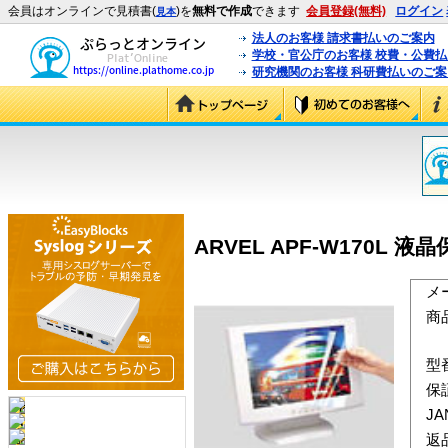
会員はオンラインで見積書(
)を
無料で作成
できます
会員登録(無料)
ログイン
見本
法人のお客様 請求書払いのご案内
学校・官公庁のお客様 校費・公費
研究機関のお客様 科研費払いのご案
ARVEL APF-W170L 液
メ
商
型
保
J
返