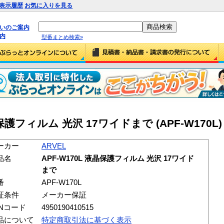
表示履歴
お気に入りを見る
払いのご案内
内
型番まとめ検索»
晶保護フィルム 光沢 17ワイドまで (APF-W170L)
ーカー
ARVEL
品名
APF-W170L 液晶保護フィルム 光沢 17ワイド
まで
番
APF-W170L
証条件
メーカー保証
ANコード
4950190410515
品について
特定商取引法に基づく表示