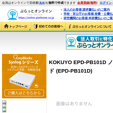
会員はオンラインで見積書(
)を
無料で作成
できます
会員登録(無料)
ログイン
見本
法人のお客様 請求書払いのご案内
学校・官公庁のお客様 校費・公費
研究機関のお客様 科研費払いのご案
KOKUYO EPD-PB10
ド (EPD-PB101D)