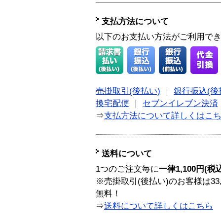
支払方法について
以下のお支払い方法がご利用で
売掛取引(後払い)
｜
銀行振込(後
換宅配便
｜
セブンイレブン決済
⇒
支払方法について詳しくはこ
送料について
1つのご注文毎に
一律1,100円(税
※売掛取引(後払い)のお客様は33
無料！
⇒
送料について詳しくはこちら