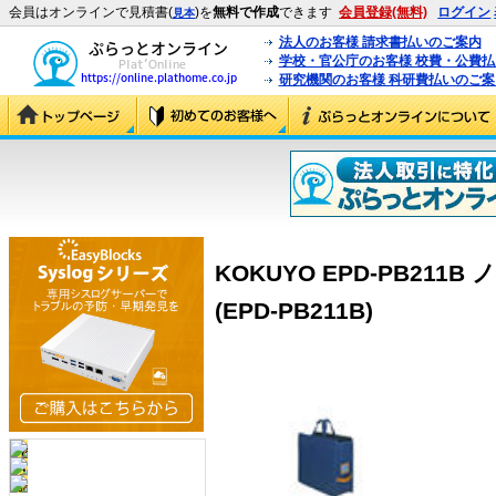
会員はオンラインで見積書(
)を
無料で作成
できます
会員登録(無料)
ログイン
見本
法人のお客様 請求書払いのご案内
学校・官公庁のお客様 校費・公費
研究機関のお客様 科研費払いのご案
KOKUYO EPD-PB21
(EPD-PB211B)