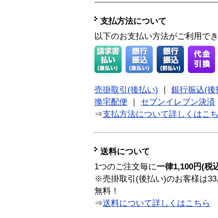
支払方法について
以下のお支払い方法がご利用で
売掛取引(後払い)
｜
銀行振込(後
換宅配便
｜
セブンイレブン決済
⇒
支払方法について詳しくはこ
送料について
1つのご注文毎に
一律1,100円(税
※売掛取引(後払い)のお客様は33
無料！
⇒
送料について詳しくはこちら