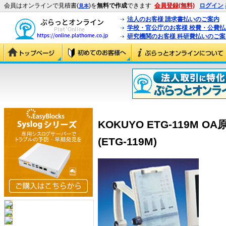
会員はオンラインで見積書(
)を
無料で作成
できます
会員登録(無料)
ログイン
見本
法人のお客様 請求書払いのご案内
学校・官公庁のお客様 校費・公費
研究機関のお客様 科研費払いのご案
KOKUYO ETG-119M
(ETG-119M)