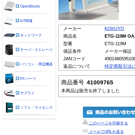
OpenBlocks
IoT関連
メーカー
KOKUYO
ネットワーク
商品名
ETG-119M
型番
ETG-119M
サーバ・ストレージ
保証条件
メーカー保証
JANコード
490148059510
パソコン・周辺機器
返品について
特定商取引法
PCパーツ
商品番号
41009765
本商品は販売を終了しました
サプライ
ソフト・ライセンス
このページを印刷する
メールでURLを送る