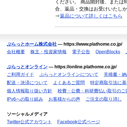
ください。 商品開封後、または
合、返品・交換はお受けいたし
⇒
返品について詳しくはこちら
ぷらっとホーム株式会社
—
https://www.plathome.co.jp/
会社概要
株主・投資家情報
電子公告
OpenBlocks
ぷらっとオンライン
—
https://online.plathome.co.jp/
ご利用ガイド
ぷらっとオンラインについて
見積書・納
配送・決済について
よくあるご質問
特定商取引法に基
個人情報取り扱い方針
校費・公費・科研費払い取引のご
IPv6への取り組み
お客様からの声
ご注文の取り消し
ソーシャルメディア
Twitter公式アカウント
Facebook公式ページ