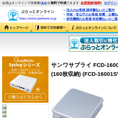
会員はオンラインで見積書(
)を
無料で作成
できます
会員登録(無料)
ログイン
見本
法人のお客様 請求書払いのご案内
学校・官公庁のお客様 校費・公費
研究機関のお客様 科研費払いのご案
サンワサプライ FCD-160
(160枚収納) (FCD-16001S