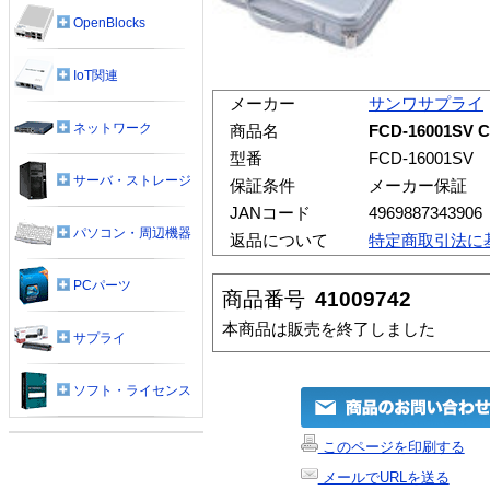
OpenBlocks
IoT関連
メーカー
サンワサプライ
ネットワーク
商品名
FCD-16001S
型番
FCD-16001SV
サーバ・ストレージ
保証条件
メーカー保証
JANコード
4969887343906
パソコン・周辺機器
返品について
特定商取引法に
PCパーツ
商品番号
41009742
本商品は販売を終了しました
サプライ
ソフト・ライセンス
このページを印刷する
メールでURLを送る