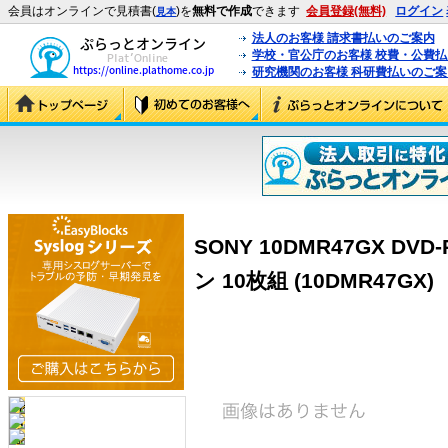
会員はオンラインで見積書(
)を
無料で作成
できます
会員登録(無料)
ログイン
見本
法人のお客様 請求書払いのご案内
学校・官公庁のお客様 校費・公費
研究機関のお客様 科研費払いのご案
SONY 10DMR47GX D
ン 10枚組 (10DMR47GX)