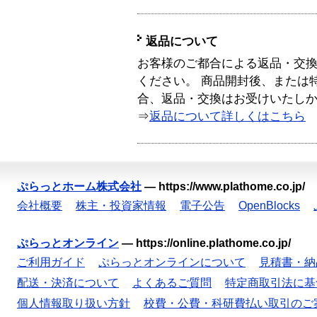
返品について
お客様のご都合による返品・交
ください。 商品開封後、または
合、返品・交換はお受けいたし
⇒
返品について詳しくはこちら
ぷらっとホーム株式会社
—
https://www.plathome.co.jp/
会社概要
株主・投資家情報
電子公告
OpenBlocks
ぷらっとオンライン
—
https://online.plathome.co.jp/
ご利用ガイド
ぷらっとオンラインについて
見積書・納
配送・決済について
よくあるご質問
特定商取引法に基
個人情報取り扱い方針
校費・公費・科研費払い取引のご