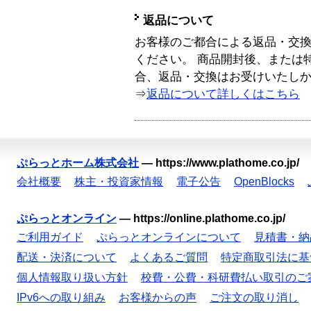
返品について
お客様のご都合による返品・交
ください。 商品開封後、または
合、返品・交換はお受けいたし
⇒
返品について詳しくはこちら
ぷらっとホーム株式会社
—
https://www.plathome.co.jp/
会社概要
株主・投資家情報
電子公告
OpenBlocks
ぷらっとオンライン
—
https://online.plathome.co.jp/
ご利用ガイド
ぷらっとオンラインについて
見積書・納
配送・決済について
よくあるご質問
特定商取引法に基
個人情報取り扱い方針
校費・公費・科研費払い取引のご
IPv6への取り組み
お客様からの声
ご注文の取り消し