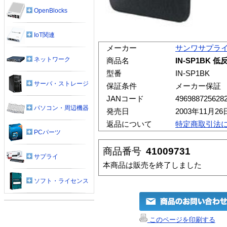
OpenBlocks
IoT関連
メーカー
サンワサプラ
ネットワーク
商品名
IN-SP1BK 
型番
IN-SP1BK
サーバ・ストレージ
保証条件
メーカー保証
JANコード
496988725628
パソコン・周辺機器
発売日
2003年11月26
返品について
特定商取引法
PCパーツ
商品番号
41009731
サプライ
本商品は販売を終了しました
ソフト・ライセンス
このページを印刷する