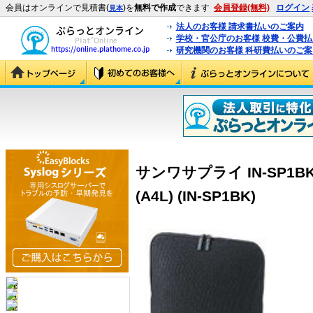
会員はオンラインで見積書(
)を
無料で作成
できます
会員登録(無料)
ログイン
見本
法人のお客様 請求書払いのご案内
学校・官公庁のお客様 校費・公費
研究機関のお客様 科研費払いのご案
サンワサプライ IN-SP1
(A4L) (IN-SP1BK)