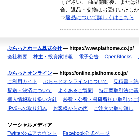
ください。 商品開封後、または
合、返品・交換はお受けいたし
⇒
返品について詳しくはこちら
ぷらっとホーム株式会社
—
https://www.plathome.co.jp/
会社概要
株主・投資家情報
電子公告
OpenBlocks
ぷらっとオンライン
—
https://online.plathome.co.jp/
ご利用ガイド
ぷらっとオンラインについて
見積書・納
配送・決済について
よくあるご質問
特定商取引法に基
個人情報取り扱い方針
校費・公費・科研費払い取引のご
IPv6への取り組み
お客様からの声
ご注文の取り消し
ソーシャルメディア
Twitter公式アカウント
Facebook公式ページ