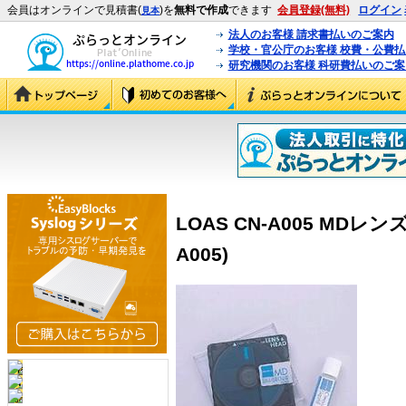
会員はオンラインで見積書(
)を
無料で作成
できます
会員登録(無料)
ログイン
見本
法人のお客様 請求書払いのご案内
学校・官公庁のお客様 校費・公費
研究機関のお客様 科研費払いのご案
LOAS CN-A005 MDレ
A005)