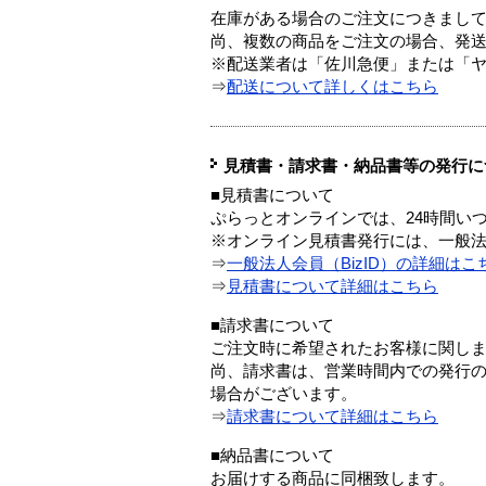
在庫がある場合のご注文につきまし
尚、複数の商品をご注文の場合、発
※配送業者は「佐川急便」または「
⇒
配送について詳しくはこちら
見積書・請求書・納品書等の発行に
■見積書について
ぷらっとオンラインでは、24時間い
※オンライン見積書発行には、一般法人
⇒
一般法人会員（BizID）の詳細はこ
⇒
見積書について詳細はこちら
■請求書について
ご注文時に希望されたお客様に関し
尚、請求書は、営業時間内での発行
場合がございます。
⇒
請求書について詳細はこちら
■納品書について
お届けする商品に同梱致します。