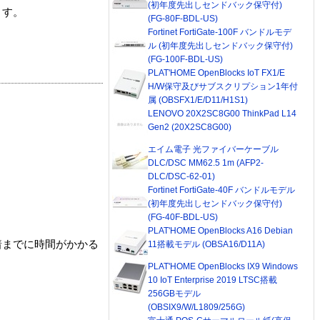
(初年度先出しセンドバック保守付)
ます。
(FG-80F-BDL-US)
Fortinet FortiGate-100F バンドルモデ
ル (初年度先出しセンドバック保守付)
(FG-100F-BDL-US)
PLAT'HOME OpenBlocks IoT FX1/E
H/W保守及びサブスクリプション1年付
属 (OBSFX1/E/D11/H1S1)
LENOVO 20X2SC8G00 ThinkPad L14
Gen2 (20X2SC8G00)
エイム電子 光ファイバーケーブル
DLC/DSC MM62.5 1m (AFP2-
DLC/DSC-62-01)
Fortinet FortiGate-40F バンドルモデル
(初年度先出しセンドバック保守付)
(FG-40F-BDL-US)
PLAT'HOME OpenBlocks A16 Debian
着までに時間がかかる
11搭載モデル (OBSA16/D11A)
PLAT'HOME OpenBlocks IX9 Windows
10 IoT Enterprise 2019 LTSC搭載
256GBモデル
(OBSIX9/W/L1809/256G)