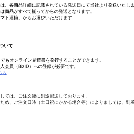
ては、各商品詳細に記載されている発送日にて当社より発送いたし
送は商品がすべて揃ってからの発送となります。
ヤマト運輸」からお選びいただけます
ついて
つでもオンライン見積書を発行することができます。
会員（BizID）への登録が必要です。
ちら
ましては、ご注文後に別途郵送しております。
のため、ご注文日時（土日祝にかかる場合等）によりましては、到