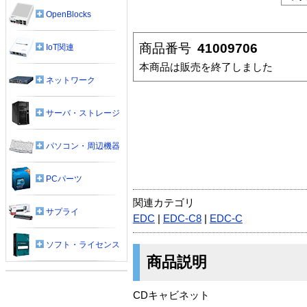
OpenBlocks
商品番号
41009706
IoT関連
本商品は販売を終了しました
ネットワーク
サーバ・ストレージ
パソコン・周辺機器
PCパーツ
関連カテゴリ
サプライ
EDC
|
EDC-C8
|
EDC-C
ソフト・ライセンス
商品説明
CDキャビネット