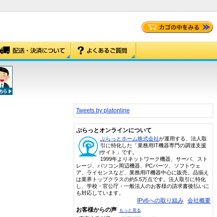
Tweets by platonline
ぷらっとオンラインについて
ぷらっとホーム株式会社
が運用する、法人取
引に特化した「業務用IT機器専門の調達支援
サイト」です。
1999年よりネットワーク機器、サーバ、スト
レージ、パソコン周辺機器、PCパーツ、ソフトウェ
ア、ライセンスなど、業務用IT機器中心に販売。品揃え
は業界トップクラスの約5.5万点です。法人取引に特化
し、学校・官公庁・一般法人のお客様の請求書後払いに
も対応しています。
IPv6への取り組み
会社概要
お客様からの声
もっと見る