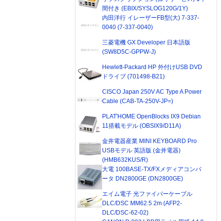
間付き (EBIX/SYSLOG120G/1Y)
内田洋行 イレーザーFB型(大) 7-337-
0040 (7-337-0040)
三菱電機 GX Developer 日本語版
(SW8D5C-GPPW-J)
Hewlett-Packard HP 外付けUSB DVD
ドライブ (701498-B21)
CISCO Japan 250V AC Type A Power
Cable (CAB-TA-250V-JP=)
PLAT'HOME OpenBlocks IX9 Debian
11搭載モデル (OBSIX9/D11A)
金井電器産業 MINI KEYBOARD Pro
USBモデル 英語版 (金井電器)
(HMB632KUS/R)
大電 100BASE-TX/FXメディアコンバ
ータ DN2800GE (DN2800GE)
エイム電子 光ファイバーケーブル
DLC/DSC MM62.5 2m (AFP2-
DLC/DSC-62-02)