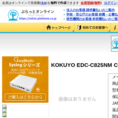
会員はオンラインで見積書(
)を
無料で作成
できます
会員登録(無料)
ログイン
見本
法人のお客様 請求書払いのご案内
学校・官公庁のお客様 校費・公費
研究機関のお客様 科研費払いのご案
KOKUYO EDC-C825NM
メ
商
型
保
J
返
関