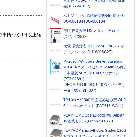
富士通 POS-Cサーマルロール紙(高保
存) (0722410-P)
パナソニック 感熱記録紙B4(6本入り)
UG-0001B4 (UG-0001B4)
応研 販売大臣 NX スタンドアロン
の事情なく8日以上経
(OKN-423533)
大電 環境対応 1000BASE-T/X メディ
アコンバータ (DN1800SG2E)
Microsoft Windows Server Standard
2019 16コアライセンス 64bitWin対応
日本語版 5CAL付 DVDパッケージ
(P73-07691)
IDEC AUTO-ID SOLUTIONS バッテリ
ー BP-007 (BP-007)
TP-Link AX1800 壁面埋め込み型 Wi-Fi
6アクセスポイント (EAP615-WALL)
PLAT'HOME OpenBlocks IX9 Debian
10搭載モデル (OBSIX9/D10A)
PLAT'HOME EasyBlocks Syslog 120G
サブスクリプション(保守サービス) 1年