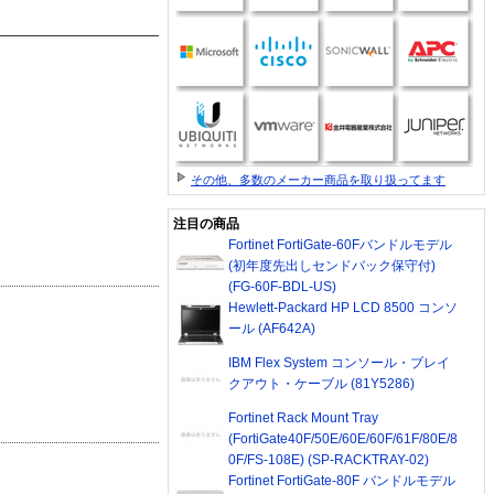
その他、多数のメーカー商品を取り扱ってます
注目の商品
Fortinet FortiGate-60Fバンドルモデル
(初年度先出しセンドバック保守付)
(FG-60F-BDL-US)
Hewlett-Packard HP LCD 8500 コンソ
ール (AF642A)
IBM Flex System コンソール・ブレイ
クアウト・ケーブル (81Y5286)
Fortinet Rack Mount Tray
(FortiGate40F/50E/60E/60F/61F/80E/8
0F/FS-108E) (SP-RACKTRAY-02)
Fortinet FortiGate-80F バンドルモデル