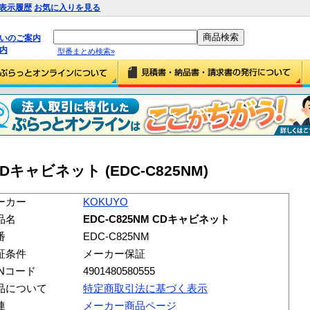
表示履歴
お気に入りを見る
払いのご案内
内
型番まとめ検索»
 CDキャビネット (EDC-C825NM)
ーカー
KOKUYO
品名
EDC-C825NM CDキャビネット
番
EDC-C825NM
証条件
メーカー保証
ANコード
4901480580555
品について
特定商取引法に基づく表示
連
メーカー商品ページ