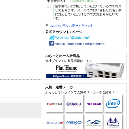
東京大学/K様
(ご利用期間2009年～)
“
請求書払いに対応していただいているので利用
しております。メールでの問い合わせにも丁寧
に対応していただけるので大変ありがたいで
す。
あなたの声をお寄せください!
公式アカウント / ページ
ぷらっとホーム社製品
当社ブランドの製品情報はこちら
人気・定番メーカー
ぷらっとオンラインで人気のメーカーをご紹介！