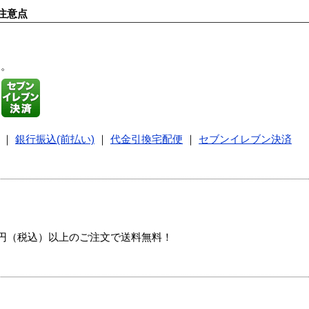
注意点
す。
｜
銀行振込(前払い)
｜
代金引換宅配便
｜
セブンイレブン決済
00円（税込）以上のご注文で送料無料！