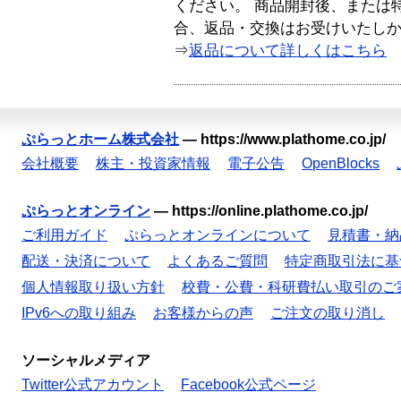
ください。 商品開封後、または
合、返品・交換はお受けいたし
⇒
返品について詳しくはこちら
ぷらっとホーム株式会社
—
https://www.plathome.co.jp/
会社概要
株主・投資家情報
電子公告
OpenBlocks
ぷらっとオンライン
—
https://online.plathome.co.jp/
ご利用ガイド
ぷらっとオンラインについて
見積書・納
配送・決済について
よくあるご質問
特定商取引法に基
個人情報取り扱い方針
校費・公費・科研費払い取引のご
IPv6への取り組み
お客様からの声
ご注文の取り消し
ソーシャルメディア
Twitter公式アカウント
Facebook公式ページ