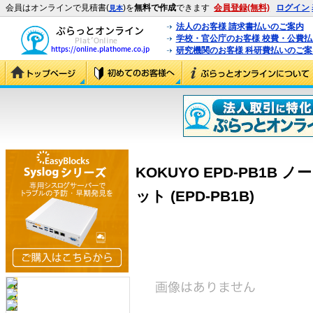
会員はオンラインで見積書(
)を
無料で作成
できます
会員登録(無料)
ログイン
見本
法人のお客様 請求書払いのご案内
学校・官公庁のお客様 校費・公費
研究機関のお客様 科研費払いのご案
KOKUYO EPD-PB1
ット (EPD-PB1B)