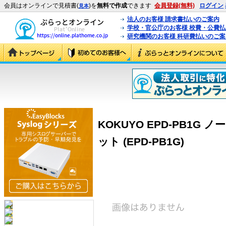
会員はオンラインで見積書(
)を
無料で作成
できます
会員登録(無料)
ログイン
見本
法人のお客様 請求書払いのご案内
学校・官公庁のお客様 校費・公費
研究機関のお客様 科研費払いのご案
KOKUYO EPD-PB1
ット (EPD-PB1G)