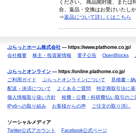
ください。 商品開封後、または
合、返品・交換はお受けいたし
⇒
返品について詳しくはこちら
ぷらっとホーム株式会社
—
https://www.plathome.co.jp/
会社概要
株主・投資家情報
電子公告
OpenBlocks
ぷらっとオンライン
—
https://online.plathome.co.jp/
ご利用ガイド
ぷらっとオンラインについて
見積書・納
配送・決済について
よくあるご質問
特定商取引法に基
個人情報取り扱い方針
校費・公費・科研費払い取引のご
IPv6への取り組み
お客様からの声
ご注文の取り消し
ソーシャルメディア
Twitter公式アカウント
Facebook公式ページ