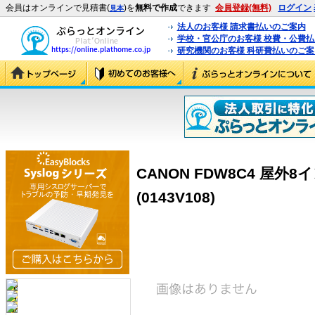
会員はオンラインで見積書(
)を
無料で作成
できます
会員登録(無料)
ログイン
見本
法人のお客様 請求書払いのご案内
学校・官公庁のお客様 校費・公費
研究機関のお客様 科研費払いのご案
CANON FDW8C4 屋
(0143V108)