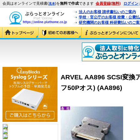
会員はオンラインで見積書(
)を
無料で作成
できます
会員登録(無料)
ログイン
見本
法人のお客様 請求書払いのご案内
学校・官公庁のお客様 校費・公費
研究機関のお客様 科研費払いのご案
ARVEL AA896 SCSI
フ50Pオス) (AA896)