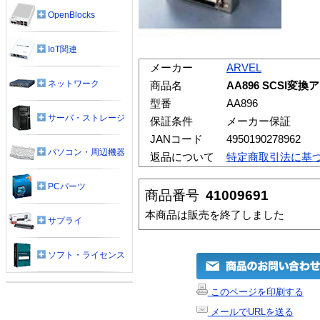
OpenBlocks
IoT関連
メーカー
ARVEL
ネットワーク
商品名
AA896 SCSI変
型番
AA896
サーバ・ストレージ
保証条件
メーカー保証
JANコード
4950190278962
パソコン・周辺機器
返品について
特定商取引法に基
PCパーツ
商品番号
41009691
本商品は販売を終了しました
サプライ
ソフト・ライセンス
このページを印刷する
メールでURLを送る