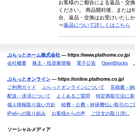
お客様のご都合による返品・交
ください。 商品開封後、または
合、返品・交換はお受けいたし
⇒
返品について詳しくはこちら
ぷらっとホーム株式会社
—
https://www.plathome.co.jp/
会社概要
株主・投資家情報
電子公告
OpenBlocks
ぷらっとオンライン
—
https://online.plathome.co.jp/
ご利用ガイド
ぷらっとオンラインについて
見積書・納
配送・決済について
よくあるご質問
特定商取引法に基
個人情報取り扱い方針
校費・公費・科研費払い取引のご
IPv6への取り組み
お客様からの声
ご注文の取り消し
ソーシャルメディア