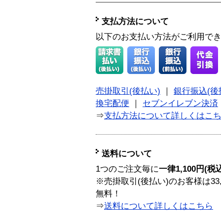
支払方法について
以下のお支払い方法がご利用で
売掛取引(後払い)
｜
銀行振込(後
換宅配便
｜
セブンイレブン決済
⇒
支払方法について詳しくはこ
送料について
1つのご注文毎に
一律1,100円(税
※売掛取引(後払い)のお客様は33
無料！
⇒
送料について詳しくはこちら