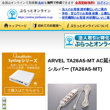
会員はオンラインで見積書(
)を
無料で作成
できます
会員登録(無料)
ログイン
見本
法人のお客様 請求書払いのご案内
学校・官公庁のお客様 校費・公費
研究機関のお客様 科研費払いのご案
ARVEL TA26A5-MT A
シルバー (TA26A5-MT)