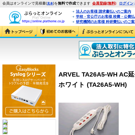
会員はオンラインで見積書(
)を
無料で作成
できます
会員登録(無料)
ログイン
見本
法人のお客様 請求書払いのご案内
学校・官公庁のお客様 校費・公費
研究機関のお客様 科研費払いのご案
ARVEL TA26A5-WH 
ホワイト (TA26A5-WH)