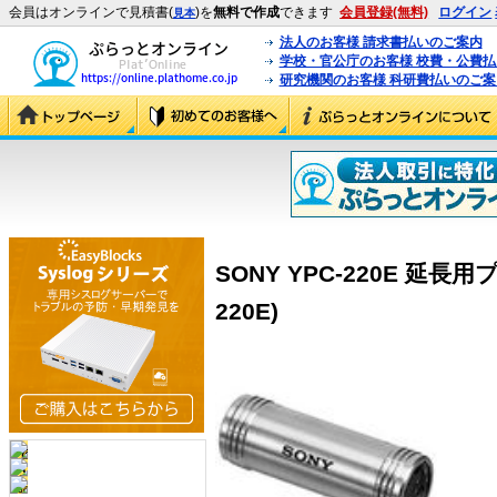
会員はオンラインで見積書(
)を
無料で作成
できます
会員登録(無料)
ログイン
見本
法人のお客様 請求書払いのご案内
学校・官公庁のお客様 校費・公費
研究機関のお客様 科研費払いのご案
SONY YPC-220E 延長
220E)