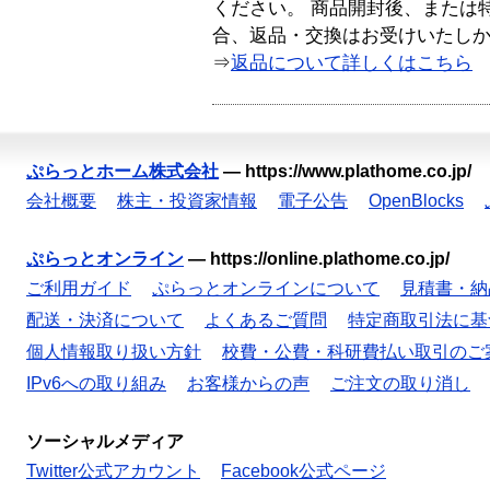
ください。 商品開封後、または
合、返品・交換はお受けいたし
⇒
返品について詳しくはこちら
ぷらっとホーム株式会社
—
https://www.plathome.co.jp/
会社概要
株主・投資家情報
電子公告
OpenBlocks
ぷらっとオンライン
—
https://online.plathome.co.jp/
ご利用ガイド
ぷらっとオンラインについて
見積書・納
配送・決済について
よくあるご質問
特定商取引法に基
個人情報取り扱い方針
校費・公費・科研費払い取引のご
IPv6への取り組み
お客様からの声
ご注文の取り消し
ソーシャルメディア
Twitter公式アカウント
Facebook公式ページ