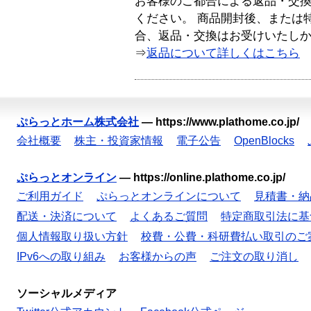
お客様のご都合による返品・交
ください。 商品開封後、または
合、返品・交換はお受けいたし
⇒
返品について詳しくはこちら
ぷらっとホーム株式会社
—
https://www.plathome.co.jp/
会社概要
株主・投資家情報
電子公告
OpenBlocks
ぷらっとオンライン
—
https://online.plathome.co.jp/
ご利用ガイド
ぷらっとオンラインについて
見積書・納
配送・決済について
よくあるご質問
特定商取引法に基
個人情報取り扱い方針
校費・公費・科研費払い取引のご
IPv6への取り組み
お客様からの声
ご注文の取り消し
ソーシャルメディア