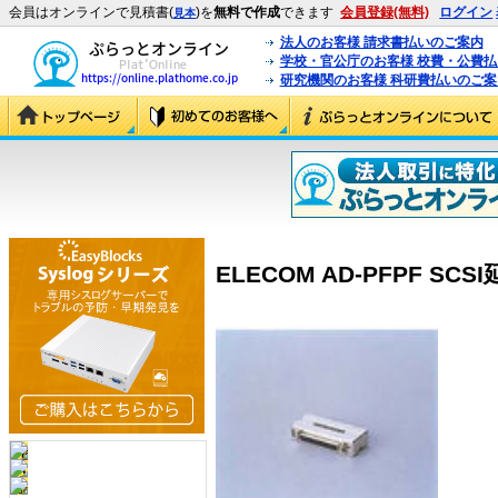
会員はオンラインで見積書(
)を
無料で作成
できます
会員登録(無料)
ログイン
見本
法人のお客様 請求書払いのご案内
学校・官公庁のお客様 校費・公費
研究機関のお客様 科研費払いのご案
ELECOM AD-PFPF SCS