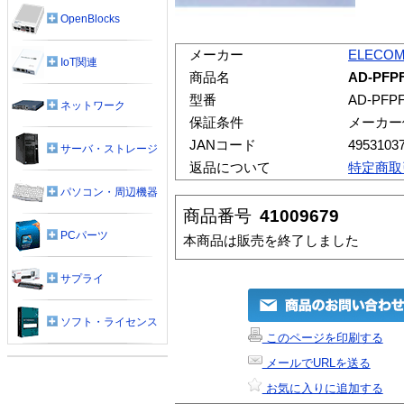
OpenBlocks
メーカー
ELECO
IoT関連
商品名
AD-PF
型番
AD-PFP
ネットワーク
保証条件
メーカー
JANコード
4953103
サーバ・ストレージ
返品について
特定商取
パソコン・周辺機器
商品番号
41009679
PCパーツ
本商品は販売を終了しました
サプライ
ソフト・ライセンス
このページを印刷する
メールでURLを送る
お気に入りに追加する