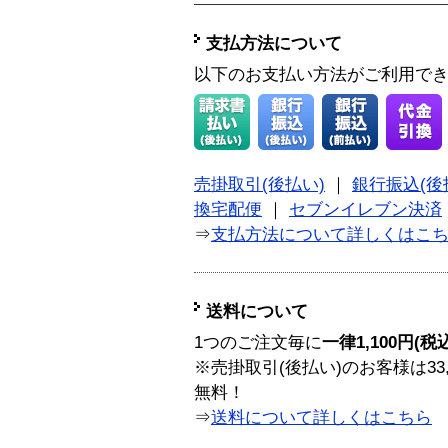
支払方法について
以下のお支払い方法がご利用で
売掛取引(後払い)
｜
銀行振込(後
換宅配便
｜
セブンイレブン決済
⇒
支払方法について詳しくはこ
送料について
1つのご注文毎に
一律1,100円(税
※売掛取引(後払い)のお客様は33
無料！
⇒
送料について詳しくはこちら