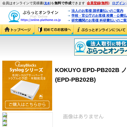
会員はオンラインで見積書(
)を
無料で作成
できます
会員登録(無料)
ログイン
見本
法人のお客様 請求書払いのご案内
学校・官公庁のお客様 校費・公費
研究機関のお客様 科研費払いのご案
KOKUYO EPD-PB20
(EPD-PB202B)