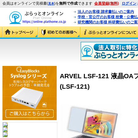
会員はオンラインで見積書(
)を
無料で作成
できます
会員登録(無料)
ログイン
見本
法人のお客様 請求書払いのご案内
学校・官公庁のお客様 校費・公費
研究機関のお客様 科研費払いのご案
ARVEL LSF-121 液晶
(LSF-121)