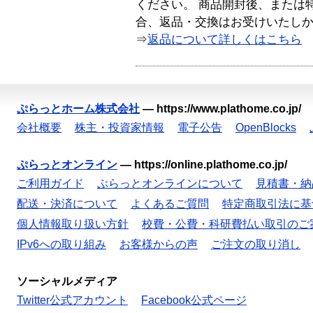
ください。 商品開封後、または
合、返品・交換はお受けいたし
⇒
返品について詳しくはこちら
ぷらっとホーム株式会社
—
https://www.plathome.co.jp/
会社概要
株主・投資家情報
電子公告
OpenBlocks
ぷらっとオンライン
—
https://online.plathome.co.jp/
ご利用ガイド
ぷらっとオンラインについて
見積書・納
配送・決済について
よくあるご質問
特定商取引法に基
個人情報取り扱い方針
校費・公費・科研費払い取引のご
IPv6への取り組み
お客様からの声
ご注文の取り消し
ソーシャルメディア
Twitter公式アカウント
Facebook公式ページ