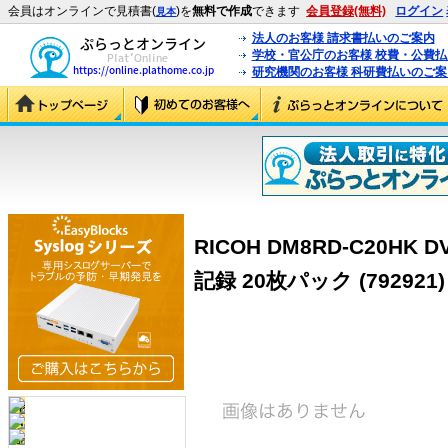
会員はオンラインで見積書(
)を
無料で作成
できます
会員登録(無料)
ログイン
見本
法人のお客様 請求書払いのご案内
学校・官公庁のお客様 校費・公費
研究機関のお客様 科研費払いのご案
RICOH DM8RD-C20HK DV
記録 20枚パック (792921)