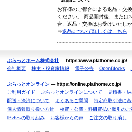
返品について
お客様のご都合による返品・交
ください。 商品開封後、または
合、返品・交換はお受けいたし
⇒
返品について詳しくはこちら
ぷらっとホーム株式会社
—
https://www.plathome.co.jp/
会社概要
株主・投資家情報
電子公告
OpenBlocks
ぷらっとオンライン
—
https://online.plathome.co.jp/
ご利用ガイド
ぷらっとオンラインについて
見積書・納
配送・決済について
よくあるご質問
特定商取引法に基
個人情報取り扱い方針
校費・公費・科研費払い取引のご
IPv6への取り組み
お客様からの声
ご注文の取り消し