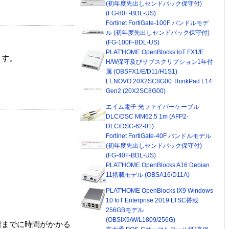
(初年度先出しセンドバック保守付)
(FG-80F-BDL-US)
Fortinet FortiGate-100F バンドルモデ
ル (初年度先出しセンドバック保守付)
(FG-100F-BDL-US)
PLAT'HOME OpenBlocks IoT FX1/E
ます。
H/W保守及びサブスクリプション1年付
属 (OBSFX1/E/D11/H1S1)
LENOVO 20X2SC8G00 ThinkPad L14
Gen2 (20X2SC8G00)
エイム電子 光ファイバーケーブル
DLC/DSC MM62.5 1m (AFP2-
DLC/DSC-62-01)
Fortinet FortiGate-40F バンドルモデル
(初年度先出しセンドバック保守付)
(FG-40F-BDL-US)
PLAT'HOME OpenBlocks A16 Debian
11搭載モデル (OBSA16/D11A)
PLAT'HOME OpenBlocks IX9 Windows
10 IoT Enterprise 2019 LTSC搭載
256GBモデル
(OBSIX9/W/L1809/256G)
着までに時間がかかる