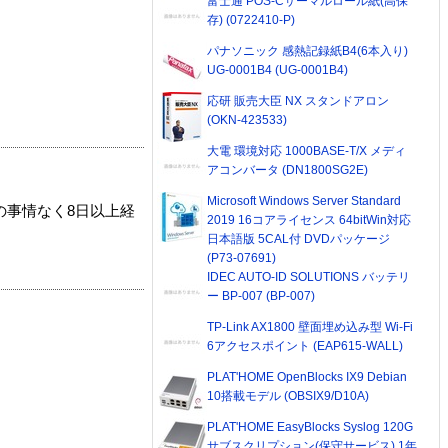
富士通 POS-Cサーマルロール紙(高保
存) (0722410-P)
パナソニック 感熱記録紙B4(6本入り)
UG-0001B4 (UG-0001B4)
応研 販売大臣 NX スタンドアロン
(OKN-423533)
大電 環境対応 1000BASE-T/X メディ
アコンバータ (DN1800SG2E)
Microsoft Windows Server Standard
の事情なく8日以上経
2019 16コアライセンス 64bitWin対応
日本語版 5CAL付 DVDパッケージ
(P73-07691)
IDEC AUTO-ID SOLUTIONS バッテリ
ー BP-007 (BP-007)
TP-Link AX1800 壁面埋め込み型 Wi-Fi
6アクセスポイント (EAP615-WALL)
PLAT'HOME OpenBlocks IX9 Debian
10搭載モデル (OBSIX9/D10A)
PLAT'HOME EasyBlocks Syslog 120G
サブスクリプション(保守サービス) 1年