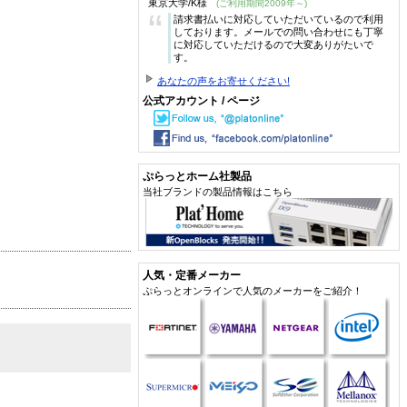
東京大学/K様
(ご利用期間2009年～)
“
請求書払いに対応していただいているので利用
しております。メールでの問い合わせにも丁寧
に対応していただけるので大変ありがたいで
す。
あなたの声をお寄せください!
公式アカウント / ページ
ぷらっとホーム社製品
当社ブランドの製品情報はこちら
人気・定番メーカー
ぷらっとオンラインで人気のメーカーをご紹介！