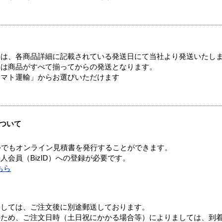
ては、各商品詳細に記載されている発送日にて当社より発送いたし
送は商品がすべて揃ってからの発送となります。
ヤマト運輸」からお選びいただけます
ついて
つでもオンライン見積書を発行することができます。
会員（BizID）への登録が必要です。
ちら
ましては、ご注文後に別途郵送しております。
のため、ご注文日時（土日祝にかかる場合等）によりましては、到