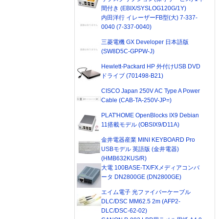
間付き (EBIX/SYSLOG120G/1Y)
内田洋行 イレーザーFB型(大) 7-337-
0040 (7-337-0040)
三菱電機 GX Developer 日本語版
(SW8D5C-GPPW-J)
Hewlett-Packard HP 外付けUSB DVD
ドライブ (701498-B21)
CISCO Japan 250V AC Type A Power
Cable (CAB-TA-250V-JP=)
PLAT'HOME OpenBlocks IX9 Debian
11搭載モデル (OBSIX9/D11A)
金井電器産業 MINI KEYBOARD Pro
USBモデル 英語版 (金井電器)
(HMB632KUS/R)
大電 100BASE-TX/FXメディアコンバ
ータ DN2800GE (DN2800GE)
エイム電子 光ファイバーケーブル
DLC/DSC MM62.5 2m (AFP2-
DLC/DSC-62-02)