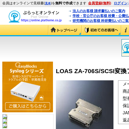
会員はオンラインで見積書(
)を
無料で作成
できます
会員登録(無料)
ログイン
見本
法人のお客様 請求書払いのご案内
学校・官公庁のお客様 校費・公費
研究機関のお客様 科研費払いのご案
LOAS ZA-706S/SCSI変換
メ
商
型
保
J
返