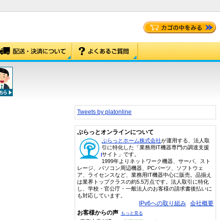
Tweets by platonline
ぷらっとオンラインについて
ぷらっとホーム株式会社
が運用する、法人取
引に特化した「業務用IT機器専門の調達支援
サイト」です。
1999年よりネットワーク機器、サーバ、スト
レージ、パソコン周辺機器、PCパーツ、ソフトウェ
ア、ライセンスなど、業務用IT機器中心に販売。品揃え
は業界トップクラスの約5.5万点です。法人取引に特化
し、学校・官公庁・一般法人のお客様の請求書後払いに
も対応しています。
IPv6への取り組み
会社概要
お客様からの声
もっと見る