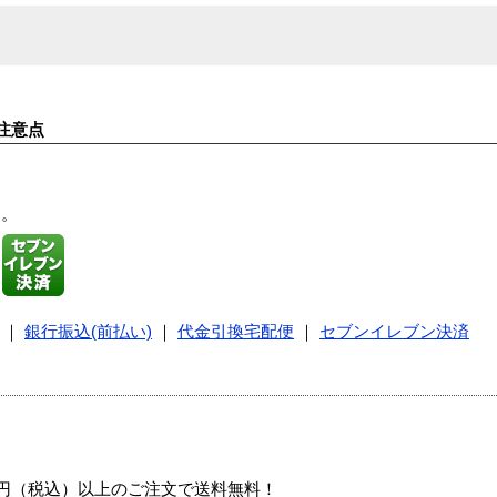
注意点
す。
｜
銀行振込(前払い)
｜
代金引換宅配便
｜
セブンイレブン決済
00円（税込）以上のご注文で送料無料！