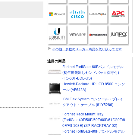
その他、多数のメーカー商品を取り扱ってます
注目の商品
Fortinet FortiGate-60Fバンドルモデル
(初年度先出しセンドバック保守付)
(FG-60F-BDL-US)
Hewlett-Packard HP LCD 8500 コンソ
ール (AF642A)
IBM Flex System コンソール・ブレイ
クアウト・ケーブル (81Y5286)
Fortinet Rack Mount Tray
(FortiGate40F/50E/60E/60F/61F/80E/8
0F/FS-108E) (SP-RACKTRAY-02)
Fortinet FortiGate-80F バンドルモデル