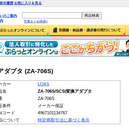
表示履歴
お気に入りを見る
払いのご案内
内
型番まとめ検索»
アダプタ (ZA-706S)
ーカー
LOAS
品名
ZA-706S/SCSI変換アダプタ
番
ZA-706S
証条件
メーカー保証
ANコード
4967101134767
品について
特定商取引法に基づく表示