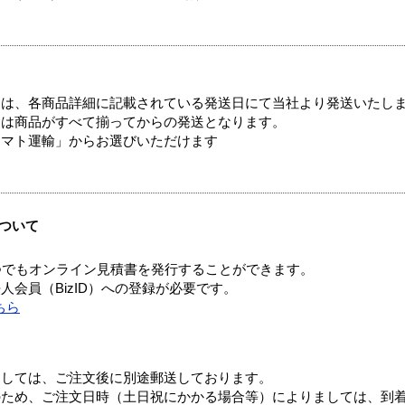
ては、各商品詳細に記載されている発送日にて当社より発送いたし
送は商品がすべて揃ってからの発送となります。
ヤマト運輸」からお選びいただけます
ついて
つでもオンライン見積書を発行することができます。
会員（BizID）への登録が必要です。
ちら
ましては、ご注文後に別途郵送しております。
のため、ご注文日時（土日祝にかかる場合等）によりましては、到