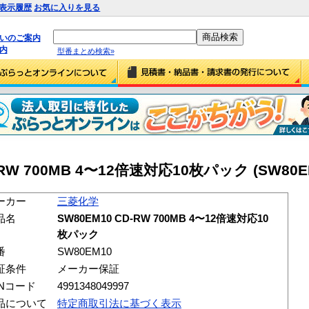
表示履歴
お気に入りを見る
払いのご案内
内
型番まとめ検索»
RW 700MB 4〜12倍速対応10枚パック (SW80E
ーカー
三菱化学
品名
SW80EM10 CD-RW 700MB 4〜12倍速対応10
枚パック
番
SW80EM10
証条件
メーカー保証
ANコード
4991348049997
品について
特定商取引法に基づく表示