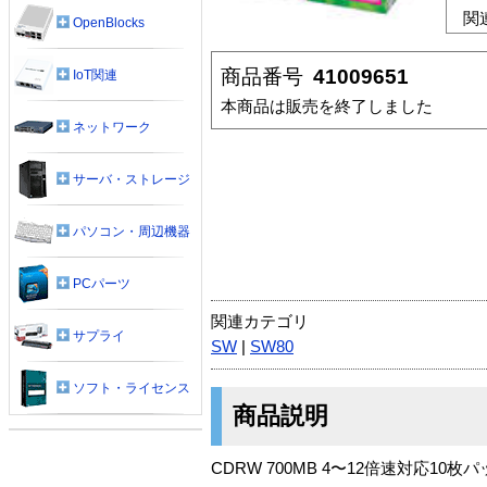
関
OpenBlocks
商品番号
41009651
IoT関連
本商品は販売を終了しました
ネットワーク
サーバ・ストレージ
パソコン・周辺機器
PCパーツ
関連カテゴリ
サプライ
SW
|
SW80
ソフト・ライセンス
商品説明
CDRW 700MB 4〜12倍速対応1