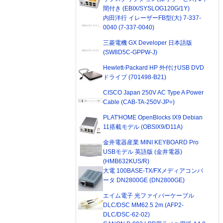
間付き (EBIX/SYSLOG120G/1Y)
内田洋行 イレーザーFB型(大) 7-337-
0040 (7-337-0040)
三菱電機 GX Developer 日本語版
(SW8D5C-GPPW-J)
Hewlett-Packard HP 外付けUSB DVD
ドライブ (701498-B21)
CISCO Japan 250V AC Type A Power
Cable (CAB-TA-250V-JP=)
PLAT'HOME OpenBlocks IX9 Debian
11搭載モデル (OBSIX9/D11A)
金井電器産業 MINI KEYBOARD Pro
USBモデル 英語版 (金井電器)
(HMB632KUS/R)
大電 100BASE-TX/FXメディアコンバ
ータ DN2800GE (DN2800GE)
エイム電子 光ファイバーケーブル
DLC/DSC MM62.5 2m (AFP2-
DLC/DSC-62-02)