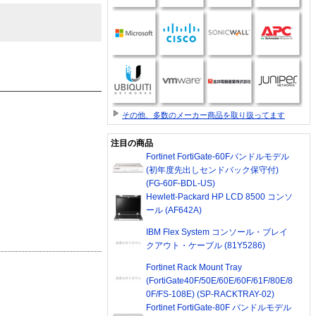
その他、多数のメーカー商品を取り扱ってます
注目の商品
Fortinet FortiGate-60Fバンドルモデル
(初年度先出しセンドバック保守付)
(FG-60F-BDL-US)
Hewlett-Packard HP LCD 8500 コンソ
ール (AF642A)
IBM Flex System コンソール・ブレイ
クアウト・ケーブル (81Y5286)
Fortinet Rack Mount Tray
(FortiGate40F/50E/60E/60F/61F/80E/8
0F/FS-108E) (SP-RACKTRAY-02)
Fortinet FortiGate-80F バンドルモデル