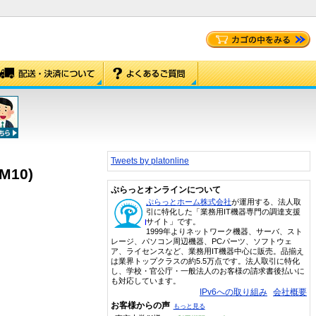
Tweets by platonline
M10)
ぷらっとオンラインについて
ぷらっとホーム株式会社
が運用する、法人取
引に特化した「業務用IT機器専門の調達支援
サイト」です。
1999年よりネットワーク機器、サーバ、スト
レージ、パソコン周辺機器、PCパーツ、ソフトウェ
ア、ライセンスなど、業務用IT機器中心に販売。品揃え
は業界トップクラスの約5.5万点です。法人取引に特化
し、学校・官公庁・一般法人のお客様の請求書後払いに
も対応しています。
IPv6への取り組み
会社概要
お客様からの声
もっと見る