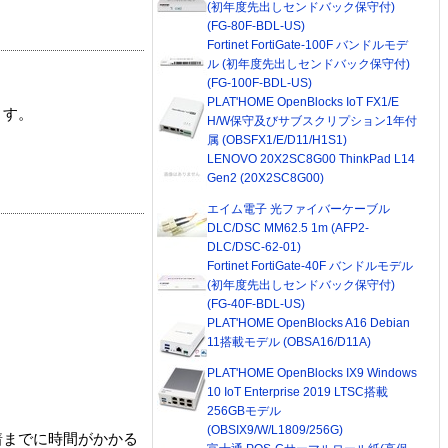
(初年度先出しセンドバック保守付)
(FG-80F-BDL-US)
Fortinet FortiGate-100F バンドルモデ
ル (初年度先出しセンドバック保守付)
(FG-100F-BDL-US)
PLAT'HOME OpenBlocks IoT FX1/E
ます。
H/W保守及びサブスクリプション1年付
属 (OBSFX1/E/D11/H1S1)
LENOVO 20X2SC8G00 ThinkPad L14
Gen2 (20X2SC8G00)
エイム電子 光ファイバーケーブル
DLC/DSC MM62.5 1m (AFP2-
DLC/DSC-62-01)
Fortinet FortiGate-40F バンドルモデル
(初年度先出しセンドバック保守付)
(FG-40F-BDL-US)
PLAT'HOME OpenBlocks A16 Debian
11搭載モデル (OBSA16/D11A)
PLAT'HOME OpenBlocks IX9 Windows
10 IoT Enterprise 2019 LTSC搭載
256GBモデル
(OBSIX9/W/L1809/256G)
着までに時間がかかる