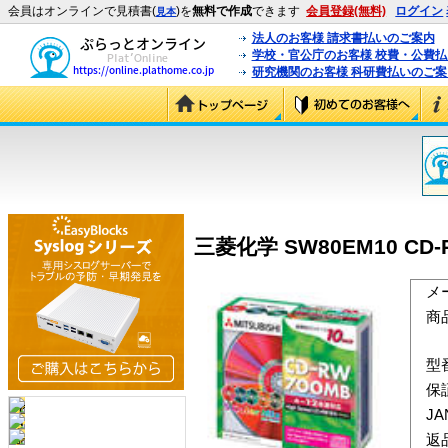
会員はオンラインで見積書(
)を
無料で作成
できます
会員登録(無料)
ログイン
見本
法人のお客様 請求書払いのご案内
学校・官公庁のお客様 校費・公費
研究機関のお客様 科研費払いのご案
三菱化学 SW80EM10 CD-
メ
商
型
保
J
返