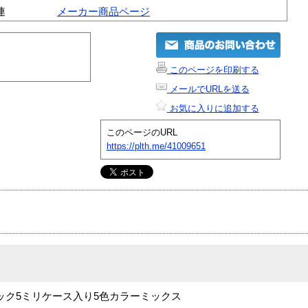
連
メーカー商品ページ
このページを印刷する
メールでURLを送る
お気に入りに追加する
このページのURL
https://plth.me/41009651
0枚パック5ミリケース入り5色カラーミックス