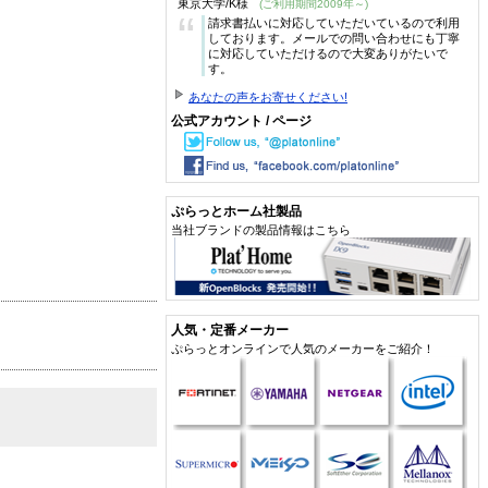
東京大学/K様
(ご利用期間2009年～)
“
請求書払いに対応していただいているので利用
しております。メールでの問い合わせにも丁寧
に対応していただけるので大変ありがたいで
す。
あなたの声をお寄せください!
公式アカウント / ページ
ぷらっとホーム社製品
当社ブランドの製品情報はこちら
人気・定番メーカー
ぷらっとオンラインで人気のメーカーをご紹介！