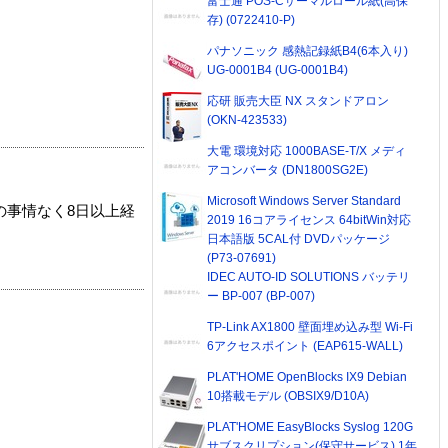
富士通 POS-Cサーマルロール紙(高保
存) (0722410-P)
パナソニック 感熱記録紙B4(6本入り)
UG-0001B4 (UG-0001B4)
応研 販売大臣 NX スタンドアロン
(OKN-423533)
大電 環境対応 1000BASE-T/X メディ
アコンバータ (DN1800SG2E)
Microsoft Windows Server Standard
の事情なく8日以上経
2019 16コアライセンス 64bitWin対応
日本語版 5CAL付 DVDパッケージ
(P73-07691)
IDEC AUTO-ID SOLUTIONS バッテリ
ー BP-007 (BP-007)
TP-Link AX1800 壁面埋め込み型 Wi-Fi
6アクセスポイント (EAP615-WALL)
PLAT'HOME OpenBlocks IX9 Debian
10搭載モデル (OBSIX9/D10A)
PLAT'HOME EasyBlocks Syslog 120G
サブスクリプション(保守サービス) 1年