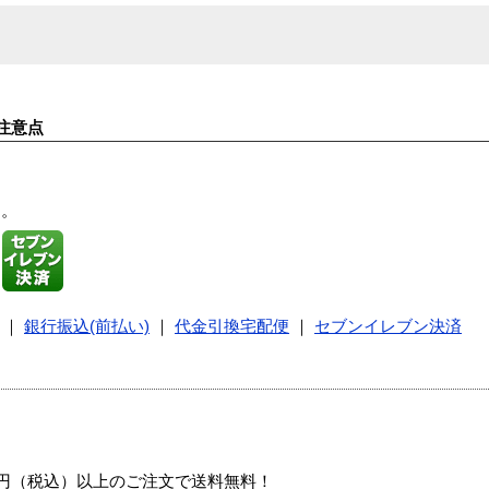
注意点
す。
｜
銀行振込(前払い)
｜
代金引換宅配便
｜
セブンイレブン決済
00円（税込）以上のご注文で送料無料！