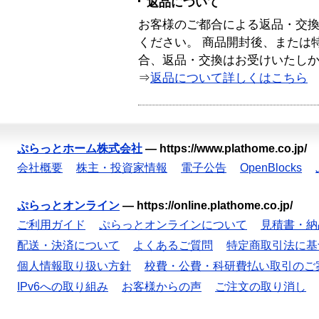
返品について
お客様のご都合による返品・交
ください。 商品開封後、または
合、返品・交換はお受けいたし
⇒
返品について詳しくはこちら
ぷらっとホーム株式会社
—
https://www.plathome.co.jp/
会社概要
株主・投資家情報
電子公告
OpenBlocks
ぷらっとオンライン
—
https://online.plathome.co.jp/
ご利用ガイド
ぷらっとオンラインについて
見積書・納
配送・決済について
よくあるご質問
特定商取引法に基
個人情報取り扱い方針
校費・公費・科研費払い取引のご
IPv6への取り組み
お客様からの声
ご注文の取り消し