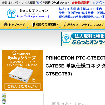
会員はオンラインで見積書(
)を
無料で作成
できます
会員登録(無料)
ログイン
見本
法人のお客様 請求書払いのご案内
学校・官公庁のお客様 校費・公費
研究機関のお客様 科研費払いのご案
PRINCETON PTC-CT5
CATE5E 単線仕様コネクタ 
CT5ECT50)