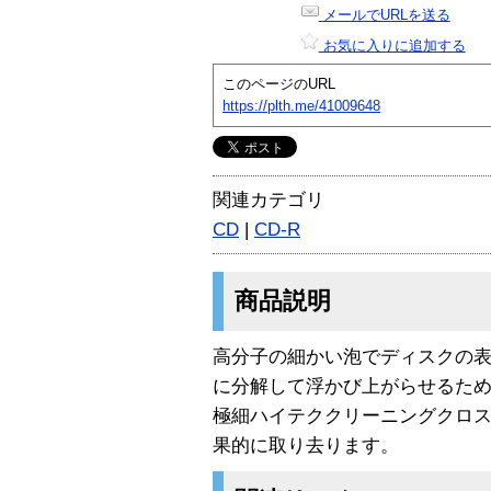
メールでURLを送る
お気に入りに追加する
このページのURL
https://plth.me/41009648
関連カテゴリ
CD
|
CD-R
商品説明
高分子の細かい泡でディスクの
に分解して浮かび上がらせるた
極細ハイテククリーニングクロ
果的に取り去ります。