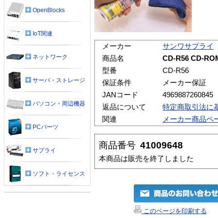
OpenBlocks
IoT関連
メーカー
サンワサプライ
ネットワーク
商品名
CD-R56 CD
型番
CD-R56
サーバ・ストレージ
保証条件
メーカー保証
JANコード
4969887260845
パソコン・周辺機器
返品について
特定商取引法に
関連
メーカー商品ペ
PCパーツ
商品番号
41009648
サプライ
本商品は販売を終了しました
ソフト・ライセンス
このページを印刷する