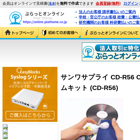
会員はオンラインで見積書(
)を
無料で作成
できます
会員登録(無料)
ログイン
見本
法人のお客様 請求書払いのご案内
学校・官公庁のお客様 校費・公費
研究機関のお客様 科研費払いのご案
サンワサプライ CD-R56
ムキット (CD-R56)