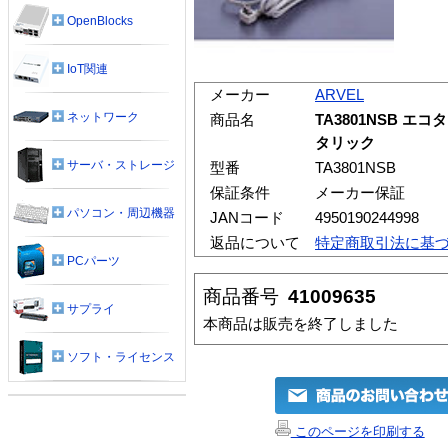
OpenBlocks
IoT関連
メーカー
ARVEL
ネットワーク
商品名
TA3801NSB エコ
タリック
サーバ・ストレージ
型番
TA3801NSB
保証条件
メーカー保証
パソコン・周辺機器
JANコード
4950190244998
返品について
特定商取引法に基
PCパーツ
商品番号
41009635
サプライ
本商品は販売を終了しました
ソフト・ライセンス
このページを印刷する