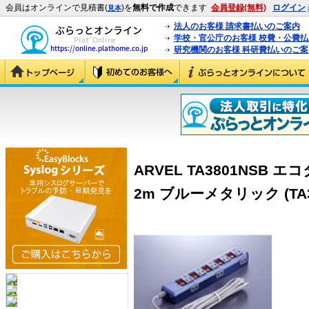
会員はオンラインで見積書(
)を
無料で作成
できます
会員登録(無料)
ログイン
見本
法人のお客様 請求書払いのご案内
学校・官公庁のお客様 校費・公費
研究機関のお客様 科研費払いのご案
ARVEL TA3801NSB 
2m ブルーメタリック (TA3