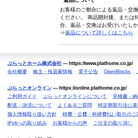
返品について
お客様のご都合による返品・交
ください。 商品開封後、または
合、返品・交換はお受けいたし
⇒
返品について詳しくはこちら
ぷらっとホーム株式会社
—
https://www.plathome.co.jp/
会社概要
株主・投資家情報
電子公告
OpenBlocks
ぷらっとオンライン
—
https://online.plathome.co.jp/
ご利用ガイド
ぷらっとオンラインについて
見積書・納
配送・決済について
よくあるご質問
特定商取引法に基
個人情報取り扱い方針
校費・公費・科研費払い取引のご
IPv6への取り組み
お客様からの声
ご注文の取り消し