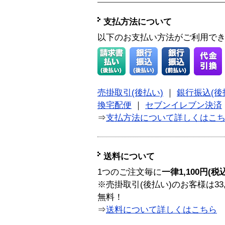
支払方法について
以下のお支払い方法がご利用で
売掛取引(後払い)
｜
銀行振込(後
換宅配便
｜
セブンイレブン決済
⇒
支払方法について詳しくはこ
送料について
1つのご注文毎に
一律1,100円(税
※売掛取引(後払い)のお客様は33
無料！
⇒
送料について詳しくはこちら