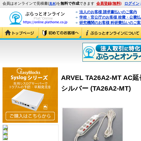
会員はオンラインで見積書(
)を
無料で作成
できます
会員登録(無料)
ログイン
見本
法人のお客様 請求書払いのご案内
学校・官公庁のお客様 校費・公費
研究機関のお客様 科研費払いのご案
ARVEL TA26A2-MT A
シルバー (TA26A2-MT)