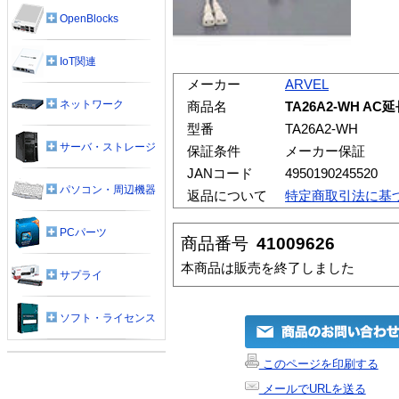
OpenBlocks
IoT関連
メーカー
ARVEL
ネットワーク
商品名
TA26A2-WH A
型番
TA26A2-WH
サーバ・ストレージ
保証条件
メーカー保証
JANコード
4950190245520
パソコン・周辺機器
返品について
特定商取引法に基
PCパーツ
商品番号
41009626
本商品は販売を終了しました
サプライ
ソフト・ライセンス
このページを印刷する
メールでURLを送る