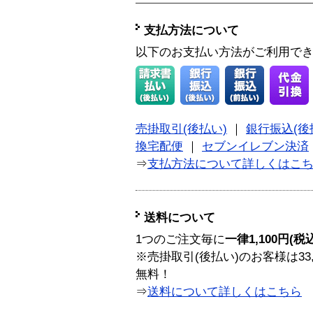
支払方法について
以下のお支払い方法がご利用で
売掛取引(後払い)
｜
銀行振込(後
換宅配便
｜
セブンイレブン決済
⇒
支払方法について詳しくはこ
送料について
1つのご注文毎に
一律1,100円(税
※売掛取引(後払い)のお客様は33
無料！
⇒
送料について詳しくはこちら