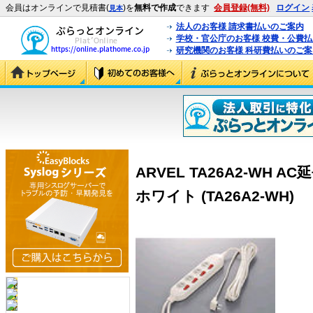
会員はオンラインで見積書(
)を
無料で作成
できます
会員登録(無料)
ログイン
見本
法人のお客様 請求書払いのご案内
学校・官公庁のお客様 校費・公費
研究機関のお客様 科研費払いのご案
ARVEL TA26A2-WH 
ホワイト (TA26A2-WH)