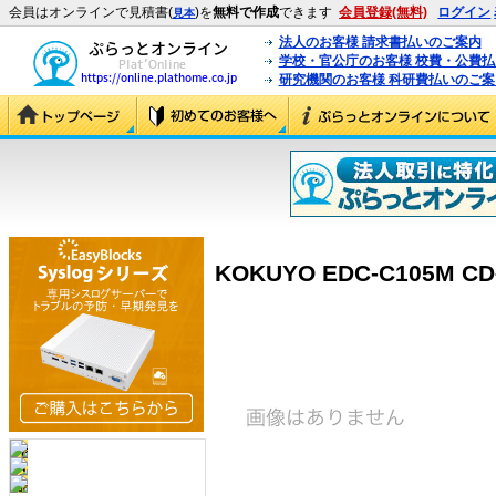
会員はオンラインで見積書(
)を
無料で作成
できます
会員登録(無料)
ログイン
見本
法人のお客様 請求書払いのご案内
学校・官公庁のお客様 校費・公費
研究機関のお客様 科研費払いのご案
KOKUYO EDC-C105M C