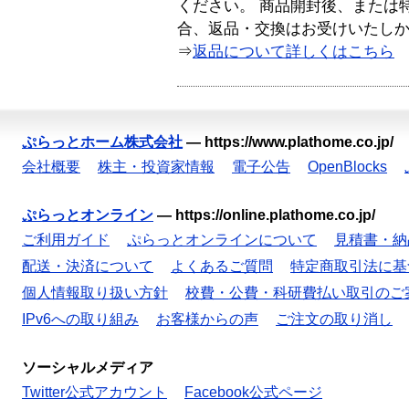
ください。 商品開封後、または
合、返品・交換はお受けいたし
⇒
返品について詳しくはこちら
ぷらっとホーム株式会社
—
https://www.plathome.co.jp/
会社概要
株主・投資家情報
電子公告
OpenBlocks
ぷらっとオンライン
—
https://online.plathome.co.jp/
ご利用ガイド
ぷらっとオンラインについて
見積書・納
配送・決済について
よくあるご質問
特定商取引法に基
個人情報取り扱い方針
校費・公費・科研費払い取引のご
IPv6への取り組み
お客様からの声
ご注文の取り消し
ソーシャルメディア
Twitter公式アカウント
Facebook公式ページ