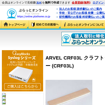
会員はオンラインで見積書(
)を
無料で作成
できます
会員登録(無料)
ログイン
見本
法人のお客様 請求書払いのご案内
学校・官公庁のお客様 校費・公費
研究機関のお客様 科研費払いのご案
ARVEL CRF03L ク
ー (CRF03L)