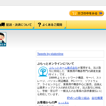
Tweets by platonline
ぷらっとオンラインについて
ぷらっとホーム株式会社
が運用する、法人取
引に特化した「業務用IT機器専門の調達支援
サイト」です。
1999年よりネットワーク機器、サーバ、スト
レージ、パソコン周辺機器、PCパーツ、ソフトウェ
ア、ライセンスなど、業務用IT機器中心に販売。品揃え
は業界トップクラスの約5.5万点です。法人取引に特化
し、学校・官公庁・一般法人のお客様の請求書後払いに
も対応しています。
IPv6への取り組み
会社概要
お客様からの声
もっと見る