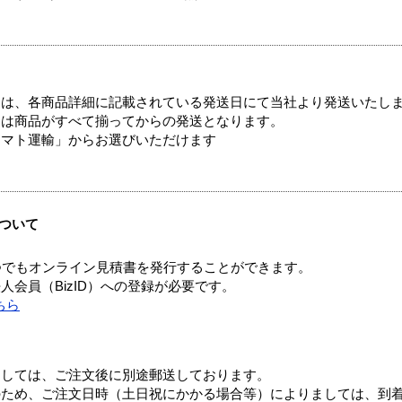
ては、各商品詳細に記載されている発送日にて当社より発送いたし
送は商品がすべて揃ってからの発送となります。
ヤマト運輸」からお選びいただけます
ついて
つでもオンライン見積書を発行することができます。
会員（BizID）への登録が必要です。
ちら
ましては、ご注文後に別途郵送しております。
のため、ご注文日時（土日祝にかかる場合等）によりましては、到