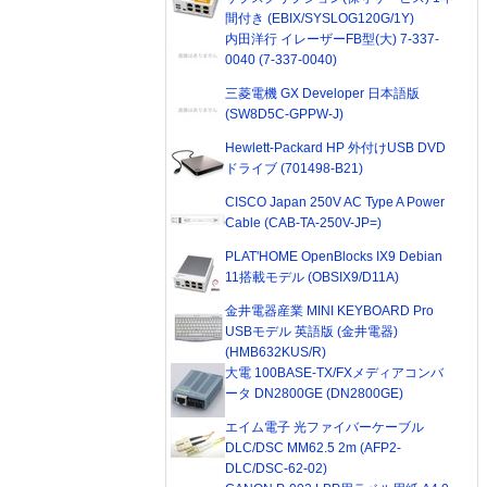
間付き (EBIX/SYSLOG120G/1Y)
内田洋行 イレーザーFB型(大) 7-337-
0040 (7-337-0040)
三菱電機 GX Developer 日本語版
(SW8D5C-GPPW-J)
Hewlett-Packard HP 外付けUSB DVD
ドライブ (701498-B21)
CISCO Japan 250V AC Type A Power
Cable (CAB-TA-250V-JP=)
PLAT'HOME OpenBlocks IX9 Debian
11搭載モデル (OBSIX9/D11A)
金井電器産業 MINI KEYBOARD Pro
USBモデル 英語版 (金井電器)
(HMB632KUS/R)
大電 100BASE-TX/FXメディアコンバ
ータ DN2800GE (DN2800GE)
エイム電子 光ファイバーケーブル
DLC/DSC MM62.5 2m (AFP2-
DLC/DSC-62-02)