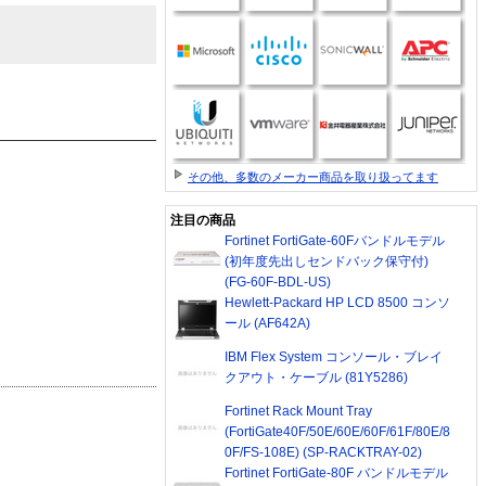
その他、多数のメーカー商品を取り扱ってます
注目の商品
Fortinet FortiGate-60Fバンドルモデル
(初年度先出しセンドバック保守付)
(FG-60F-BDL-US)
Hewlett-Packard HP LCD 8500 コンソ
ール (AF642A)
IBM Flex System コンソール・ブレイ
クアウト・ケーブル (81Y5286)
Fortinet Rack Mount Tray
(FortiGate40F/50E/60E/60F/61F/80E/8
0F/FS-108E) (SP-RACKTRAY-02)
Fortinet FortiGate-80F バンドルモデル