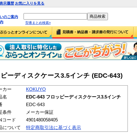
表示履歴
お気に入りを見る
払いのご案内
内
型番まとめ検索»
ロッピーディスクケース3.5インチ (EDC-643)
ーカー
KOKUYO
品名
EDC-643 フロッピーディスクケース3.5インチ
番
EDC-643
証条件
メーカー保証
ANコード
4901480058405
品について
特定商取引法に基づく表示