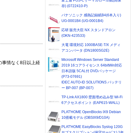
富士通 POS-Cサーマルロール紙(高保
存) (0722410-P)
パナソニック 感熱記録紙B4(6本入り)
UG-0001B4 (UG-0001B4)
応研 販売大臣 NX スタンドアロン
(OKN-423533)
大電 環境対応 1000BASE-T/X メディ
アコンバータ (DN1800SG2E)
Microsoft Windows Server Standard
の事情なく8日以上経
2019 16コアライセンス 64bitWin対応
日本語版 5CAL付 DVDパッケージ
(P73-07691)
IDEC AUTO-ID SOLUTIONS バッテリ
ー BP-007 (BP-007)
TP-Link AX1800 壁面埋め込み型 Wi-Fi
6アクセスポイント (EAP615-WALL)
PLAT'HOME OpenBlocks IX9 Debian
10搭載モデル (OBSIX9/D10A)
PLAT'HOME EasyBlocks Syslog 120G
サブスクリプション(保守サービス) 1年