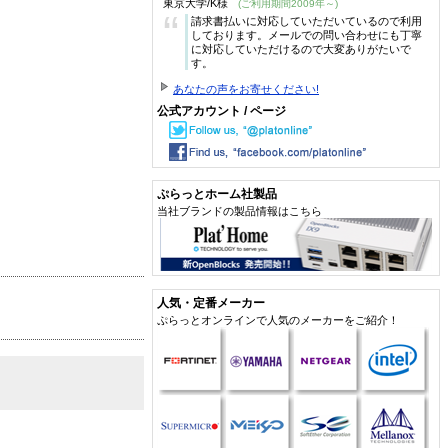
東京大学/K様
(ご利用期間2009年～)
“
請求書払いに対応していただいているので利用
しております。メールでの問い合わせにも丁寧
に対応していただけるので大変ありがたいで
す。
あなたの声をお寄せください!
公式アカウント / ページ
ぷらっとホーム社製品
当社ブランドの製品情報はこちら
人気・定番メーカー
ぷらっとオンラインで人気のメーカーをご紹介！