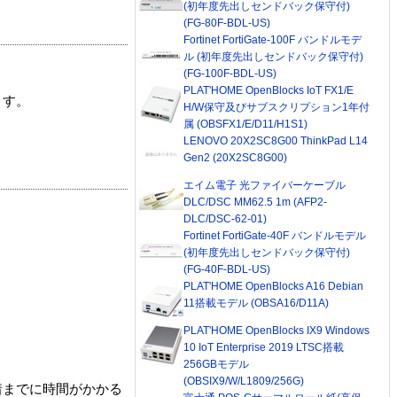
(初年度先出しセンドバック保守付)
(FG-80F-BDL-US)
Fortinet FortiGate-100F バンドルモデ
ル (初年度先出しセンドバック保守付)
(FG-100F-BDL-US)
PLAT'HOME OpenBlocks IoT FX1/E
ます。
H/W保守及びサブスクリプション1年付
属 (OBSFX1/E/D11/H1S1)
LENOVO 20X2SC8G00 ThinkPad L14
Gen2 (20X2SC8G00)
エイム電子 光ファイバーケーブル
DLC/DSC MM62.5 1m (AFP2-
DLC/DSC-62-01)
Fortinet FortiGate-40F バンドルモデル
(初年度先出しセンドバック保守付)
(FG-40F-BDL-US)
PLAT'HOME OpenBlocks A16 Debian
11搭載モデル (OBSA16/D11A)
PLAT'HOME OpenBlocks IX9 Windows
10 IoT Enterprise 2019 LTSC搭載
256GBモデル
(OBSIX9/W/L1809/256G)
着までに時間がかかる