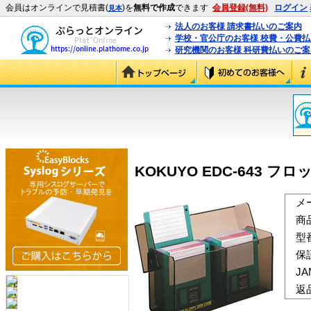
会員はオンラインで見積書(
)を
無料で作成
できます
会員登録(無料)
ログイン
見本
法人のお客様 請求書払いのご案内
学校・官公庁のお客様 校費・公費
研究機関のお客様 科研費払いのご案
KOKUYO EDC-643 フ
メ
商
型
保
J
返