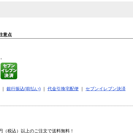
注意点
す。
｜
銀行振込(前払い)
｜
代金引換宅配便
｜
セブンイレブン決済
00円（税込）以上のご注文で送料無料！