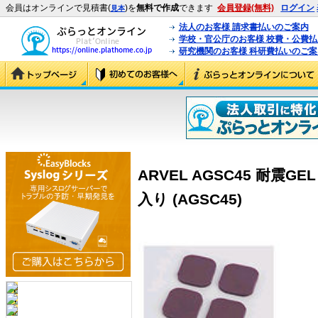
会員はオンラインで見積書(
)を
無料で作成
できます
会員登録(無料)
ログイン
見本
法人のお客様 請求書払いのご案内
学校・官公庁のお客様 校費・公費
研究機関のお客様 科研費払いのご案
ARVEL AGSC45 耐震G
入り (AGSC45)