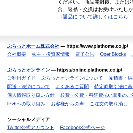
ください。 商品開封後、または
合、返品・交換はお受けいたし
⇒
返品について詳しくはこちら
ぷらっとホーム株式会社
—
https://www.plathome.co.jp/
会社概要
株主・投資家情報
電子公告
OpenBlocks
ぷらっとオンライン
—
https://online.plathome.co.jp/
ご利用ガイド
ぷらっとオンラインについて
見積書・納
配送・決済について
よくあるご質問
特定商取引法に基
個人情報取り扱い方針
校費・公費・科研費払い取引のご
IPv6への取り組み
お客様からの声
ご注文の取り消し
ソーシャルメディア
Twitter公式アカウント
Facebook公式ページ