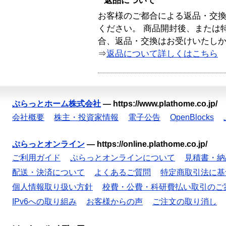
返品について
お客様のご都合による返品・交
ください。 商品開封後、または
合、返品・交換はお受けいたし
⇒
返品について詳しくはこちら
ぷらっとホーム株式会社
—
https://www.plathome.co.jp/
会社概要
株主・投資家情報
電子公告
OpenBlocks
ぷらっとオンライン
—
https://online.plathome.co.jp/
ご利用ガイド
ぷらっとオンラインについて
見積書・納
配送・決済について
よくあるご質問
特定商取引法に基
個人情報取り扱い方針
校費・公費・科研費払い取引のご
IPv6への取り組み
お客様からの声
ご注文の取り消し