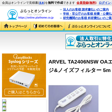
会員はオンラインで見積書(
)を
無料で作成
できます
会員登録(無料)
ログイン
見本
法人のお客様 請求書払いのご案内
学校・官公庁のお客様 校費・公費
研究機関のお客様 科研費払いのご案
ARVEL TA2406NSW 
ジ&ノイズフィルター 5m (T