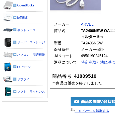
OpenBlocks
IoT関連
メーカー
ARVEL
ネットワーク
商品名
TA2406NSW O
ィルター 5m
サーバ・ストレージ
型番
TA2406NSW
保証条件
メーカー保証
パソコン・周辺機器
JANコード
4950190245124
返品について
特定商取引法に基
PCパーツ
商品番号
41009510
サプライ
本商品は販売を終了しました
ソフト・ライセンス
このページを印刷する