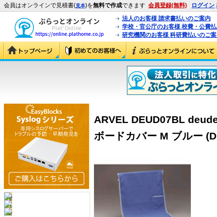
会員はオンラインで見積書(
)を
無料で作成
できます
会員登録(無料)
ログイン
見本
法人のお客様 請求書払いのご案内
学校・官公庁のお客様 校費・公費
研究機関のお客様 科研費払いのご案
ARVEL DEUD07BL d
ボードカバー M ブルー (DE