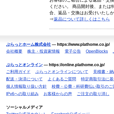
お客様のご都合による返品・交
ください。 商品開封後、または
合、返品・交換はお受けいたし
⇒
返品について詳しくはこちら
ぷらっとホーム株式会社
—
https://www.plathome.co.jp/
会社概要
株主・投資家情報
電子公告
OpenBlocks
ぷらっとオンライン
—
https://online.plathome.co.jp/
ご利用ガイド
ぷらっとオンラインについて
見積書・納
配送・決済について
よくあるご質問
特定商取引法に基
個人情報取り扱い方針
校費・公費・科研費払い取引のご
IPv6への取り組み
お客様からの声
ご注文の取り消し
ソーシャルメディア