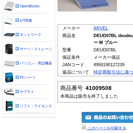
OpenBlocks
IoT関連
メーカー
ARVEL
ネットワーク
商品名
DEUD07BL de
ー M ブルー
サーバ・ストレージ
型番
DEUD07BL
保証条件
メーカー保証
パソコン・周辺機器
JANコード
4950190127239
返品について
特定商取引法に基
PCパーツ
商品番号
41009508
サプライ
本商品は販売を終了しました
ソフト・ライセンス
このページを印刷する