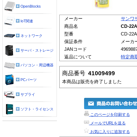
OpenBlocks
メーカー
サンワ
IoT関連
商品名
CD-2
型番
CD-22A
ネットワーク
保証条件
メーカ
JANコード
496988
サーバ・ストレージ
返品について
特定商
パソコン・周辺機器
商品番号
41009499
PCパーツ
本商品は販売を終了しました
サプライ
ソフト・ライセンス
このページを印刷する
メールでURLを送る
お気に入りに追加する