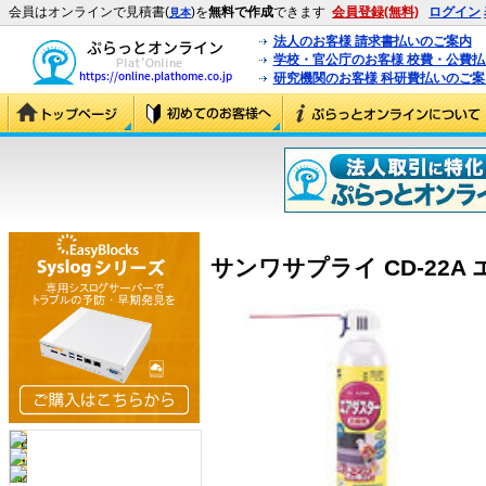
会員はオンラインで見積書(
)を
無料で作成
できます
会員登録(無料)
ログイン
見本
法人のお客様 請求書払いのご案内
学校・官公庁のお客様 校費・公費
研究機関のお客様 科研費払いのご案
サンワサプライ CD-22A エ