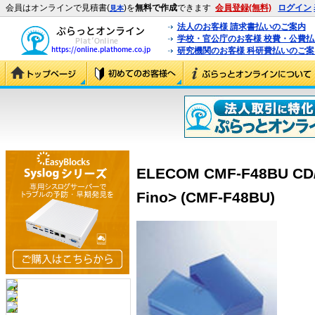
会員はオンラインで見積書(
)を
無料で作成
できます
会員登録(無料)
ログイン
見本
法人のお客様 請求書払いのご案内
学校・官公庁のお客様 校費・公費
研究機関のお客様 科研費払いのご案
ELECOM CMF-F48BU 
Fino> (CMF-F48BU)