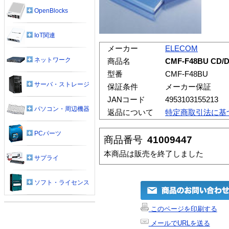
OpenBlocks
IoT関連
メーカー
ELECOM
ネットワーク
商品名
CMF-F48BU CD/
型番
CMF-F48BU
サーバ・ストレージ
保証条件
メーカー保証
JANコード
4953103155213
パソコン・周辺機器
返品について
特定商取引法に基
PCパーツ
商品番号
41009447
本商品は販売を終了しました
サプライ
ソフト・ライセンス
このページを印刷する
メールでURLを送る