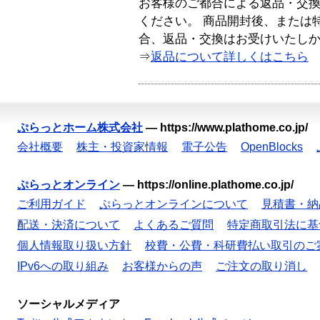
お客様のご都合による返品・交
ください。 商品開封後、または
合、返品・交換はお受けいたし
⇒
返品について詳しくはこちら
ぷらっとホーム株式会社
—
https://www.plathome.co.jp/
会社概要
株主・投資家情報
電子公告
OpenBlocks
ぷらっとオンライン
—
https://online.plathome.co.jp/
ご利用ガイド
ぷらっとオンラインについて
見積書・納
配送・決済について
よくあるご質問
特定商取引法に基
個人情報取り扱い方針
校費・公費・科研費払い取引のご
IPv6への取り組み
お客様からの声
ご注文の取り消し
ソーシャルメディア