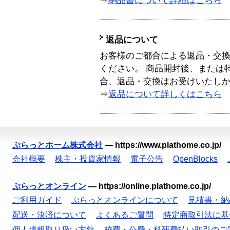
⇒
納品書について詳細はこちら
返品について
お客様のご都合による返品・交
ください。 商品開封後、または
合、返品・交換はお受けいたし
⇒
返品について詳しくはこちら
ぷらっとホーム株式会社
—
https://www.plathome.co.jp/
会社概要
株主・投資家情報
電子公告
OpenBlocks
ぷらっとオンライン
—
https://online.plathome.co.jp/
ご利用ガイド
ぷらっとオンラインについて
見積書・納
配送・決済について
よくあるご質問
特定商取引法に基
個人情報取り扱い方針
校費・公費・科研費払い取引のご