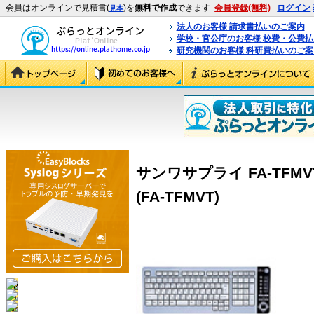
会員はオンラインで見積書(
)を
無料で作成
できます
会員登録(無料)
ログイン
見本
法人のお客様 請求書払いのご案内
学校・官公庁のお客様 校費・公費
研究機関のお客様 科研費払いのご案
サンワサプライ FA-TFM
(FA-TFMVT)