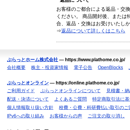
返品について
お客様のご都合による返品・交
ください。 商品開封後、または
合、返品・交換はお受けいたし
⇒
返品について詳しくはこちら
ぷらっとホーム株式会社
—
https://www.plathome.co.jp/
会社概要
株主・投資家情報
電子公告
OpenBlocks
ぷらっとオンライン
—
https://online.plathome.co.jp/
ご利用ガイド
ぷらっとオンラインについて
見積書・納
配送・決済について
よくあるご質問
特定商取引法に基
個人情報取り扱い方針
校費・公費・科研費払い取引のご
IPv6への取り組み
お客様からの声
ご注文の取り消し