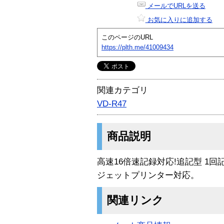
メールでURLを送る
お気に入りに追加する
このページのURL
https://plth.me/41009434
関連カテゴリ
VD-R47
商品説明
高速16倍速記録対応!追記型 1
ジェットプリンター対応。
関連リンク