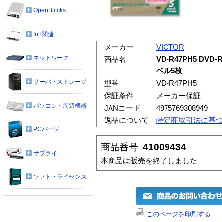
OpenBlocks
IoT関連
メーカー
VICTOR
ネットワーク
商品名
VD-R47PH5 DV
ベル5枚
サーバ・ストレージ
型番
VD-R47PH5
保証条件
メーカー保証
パソコン・周辺機器
JANコード
4975769308949
返品について
特定商取引法に基
PCパーツ
商品番号
41009434
サプライ
本商品は販売を終了しました
ソフト・ライセンス
このページを印刷する