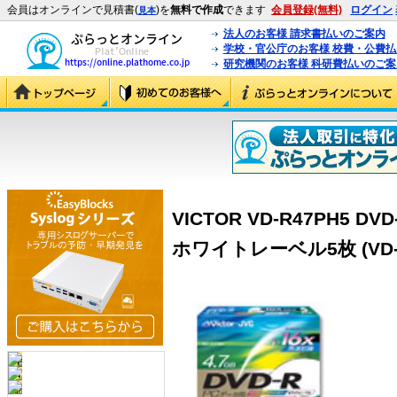
会員はオンラインで見積書(
)を
無料で作成
できます
会員登録(無料)
ログイン
見本
法人のお客様 請求書払いのご案内
学校・官公庁のお客様 校費・公費
研究機関のお客様 科研費払いのご案
VICTOR VD-R47PH5 D
ホワイトレーベル5枚 (VD-R