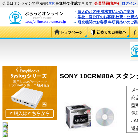
会員はオンラインで見積書(
)を
無料で作成
できます
会員登録(無料)
ログイン
見本
法人のお客様 請求書払いのご案内
学校・官公庁のお客様 校費・公費
研究機関のお客様 科研費払いのご案
SONY 10CRM80A スタンダ
メ
商
型
保
J
返