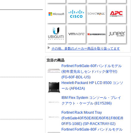
その他、多数のメーカー商品を取り扱ってます
注目の商品
Fortinet FortiGate-60Fバンドルモデル
(初年度先出しセンドバック保守付)
(FG-60F-BDL-US)
Hewlett-Packard HP LCD 8500 コンソ
ール (AF642A)
IBM Flex System コンソール・ブレイ
クアウト・ケーブル (81Y5286)
Fortinet Rack Mount Tray
(FortiGate40F/50E/60E/60F/61F/80E/8
0F/FS-108E) (SP-RACKTRAY-02)
Fortinet FortiGate-80F バンドルモデル