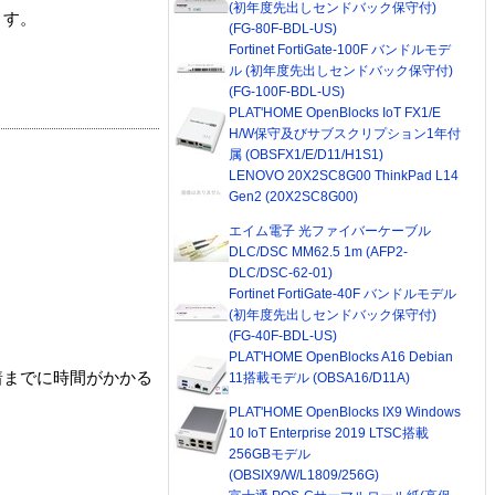
(初年度先出しセンドバック保守付)
ます。
(FG-80F-BDL-US)
Fortinet FortiGate-100F バンドルモデ
ル (初年度先出しセンドバック保守付)
(FG-100F-BDL-US)
PLAT'HOME OpenBlocks IoT FX1/E
H/W保守及びサブスクリプション1年付
属 (OBSFX1/E/D11/H1S1)
LENOVO 20X2SC8G00 ThinkPad L14
Gen2 (20X2SC8G00)
エイム電子 光ファイバーケーブル
DLC/DSC MM62.5 1m (AFP2-
DLC/DSC-62-01)
Fortinet FortiGate-40F バンドルモデル
(初年度先出しセンドバック保守付)
(FG-40F-BDL-US)
PLAT'HOME OpenBlocks A16 Debian
着までに時間がかかる
11搭載モデル (OBSA16/D11A)
PLAT'HOME OpenBlocks IX9 Windows
10 IoT Enterprise 2019 LTSC搭載
256GBモデル
(OBSIX9/W/L1809/256G)