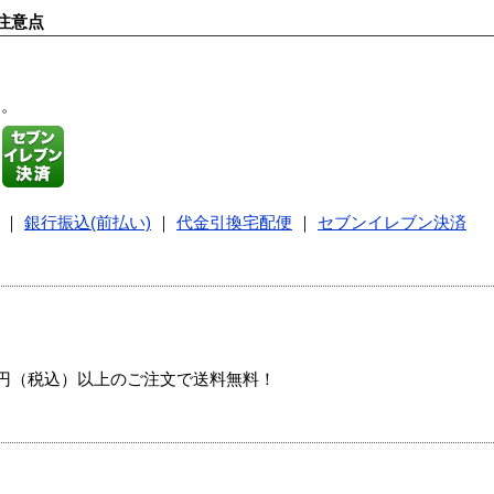
注意点
す。
｜
銀行振込(前払い)
｜
代金引換宅配便
｜
セブンイレブン決済
00円（税込）以上のご注文で送料無料！