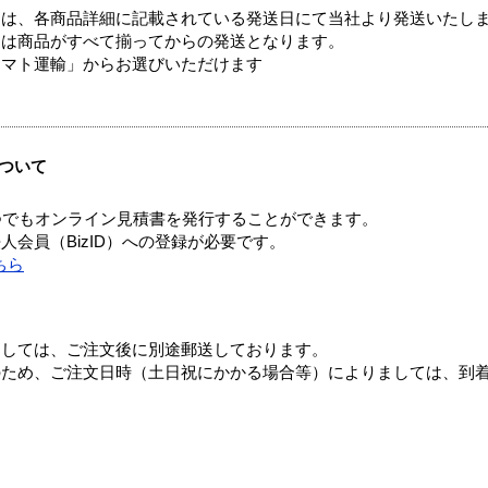
ては、各商品詳細に記載されている発送日にて当社より発送いたし
送は商品がすべて揃ってからの発送となります。
ヤマト運輸」からお選びいただけます
ついて
つでもオンライン見積書を発行することができます。
会員（BizID）への登録が必要です。
ちら
ましては、ご注文後に別途郵送しております。
のため、ご注文日時（土日祝にかかる場合等）によりましては、到