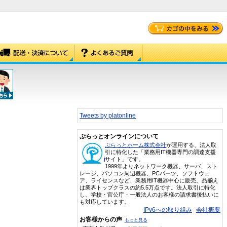
Tweets by platonline
ぷらっとオンラインについて
ぷらっとホーム株式会社
が運用する、法人取
引に特化した「業務用IT機器専門の調達支援
サイト」です。
1999年よりネットワーク機器、サーバ、スト
レージ、パソコン周辺機器、PCパーツ、ソフトウェ
ア、ライセンスなど、業務用IT機器中心に販売。品揃え
は業界トップクラスの約5.5万点です。法人取引に特化
し、学校・官公庁・一般法人のお客様の請求書後払いに
も対応しています。
IPv6への取り組み
会社概要
お客様からの声
もっと見る