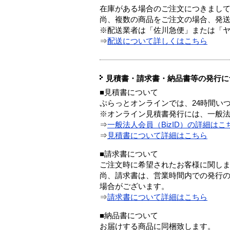
在庫がある場合のご注文につきまし
尚、複数の商品をご注文の場合、発
※配送業者は「佐川急便」または「
⇒
配送について詳しくはこちら
見積書・請求書・納品書等の発行に
■見積書について
ぷらっとオンラインでは、24時間い
※オンライン見積書発行には、一般法人
⇒
一般法人会員（BizID）の詳細はこ
⇒
見積書について詳細はこちら
■請求書について
ご注文時に希望されたお客様に関し
尚、請求書は、営業時間内での発行
場合がございます。
⇒
請求書について詳細はこちら
■納品書について
お届けする商品に同梱致します。