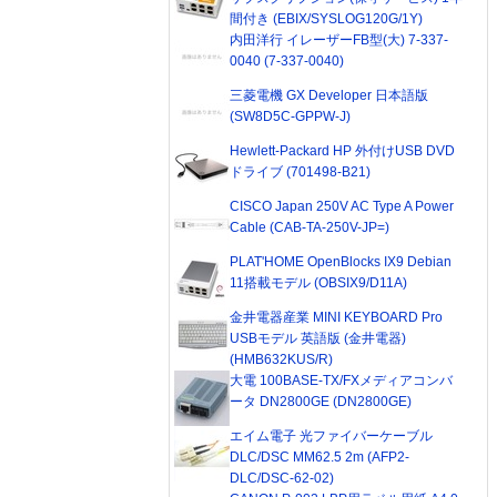
間付き (EBIX/SYSLOG120G/1Y)
内田洋行 イレーザーFB型(大) 7-337-
0040 (7-337-0040)
三菱電機 GX Developer 日本語版
(SW8D5C-GPPW-J)
Hewlett-Packard HP 外付けUSB DVD
ドライブ (701498-B21)
CISCO Japan 250V AC Type A Power
Cable (CAB-TA-250V-JP=)
PLAT'HOME OpenBlocks IX9 Debian
11搭載モデル (OBSIX9/D11A)
金井電器産業 MINI KEYBOARD Pro
USBモデル 英語版 (金井電器)
(HMB632KUS/R)
大電 100BASE-TX/FXメディアコンバ
ータ DN2800GE (DN2800GE)
エイム電子 光ファイバーケーブル
DLC/DSC MM62.5 2m (AFP2-
DLC/DSC-62-02)