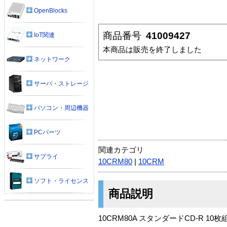
OpenBlocks
商品番号
41009427
IoT関連
本商品は販売を終了しました
ネットワーク
サーバ・ストレージ
パソコン・周辺機器
PCパーツ
関連カテゴリ
サプライ
10CRM80
|
10CRM
ソフト・ライセンス
商品説明
10CRM80A スタンダードCD-R 10枚組