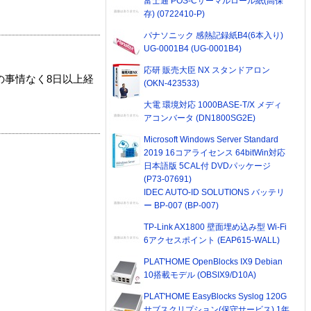
富士通 POS-Cサーマルロール紙(高保
存) (0722410-P)
パナソニック 感熱記録紙B4(6本入り)
UG-0001B4 (UG-0001B4)
応研 販売大臣 NX スタンドアロン
の事情なく8日以上経
(OKN-423533)
大電 環境対応 1000BASE-T/X メディ
アコンバータ (DN1800SG2E)
Microsoft Windows Server Standard
2019 16コアライセンス 64bitWin対応
日本語版 5CAL付 DVDパッケージ
(P73-07691)
IDEC AUTO-ID SOLUTIONS バッテリ
ー BP-007 (BP-007)
TP-Link AX1800 壁面埋め込み型 Wi-Fi
6アクセスポイント (EAP615-WALL)
PLAT'HOME OpenBlocks IX9 Debian
10搭載モデル (OBSIX9/D10A)
PLAT'HOME EasyBlocks Syslog 120G
サブスクリプション(保守サービス) 1年