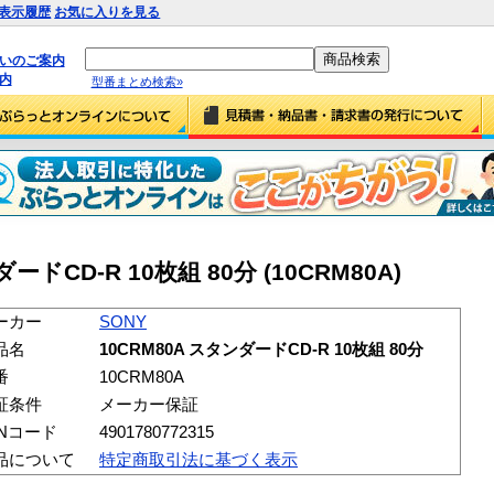
表示履歴
お気に入りを見る
払いのご案内
内
型番まとめ検索»
ードCD-R 10枚組 80分 (10CRM80A)
ーカー
SONY
品名
10CRM80A スタンダードCD-R 10枚組 80分
番
10CRM80A
証条件
メーカー保証
ANコード
4901780772315
品について
特定商取引法に基づく表示