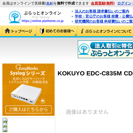
会員はオンラインで見積書(
)を
無料で作成
できます
会員登録(無料)
ログイン
見本
法人のお客様 請求書払いのご案内
学校・官公庁のお客様 校費・公費
研究機関のお客様 科研費払いのご案
KOKUYO EDC-C835M 