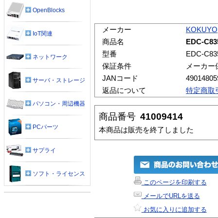
OpenBlocks
メーカー
KOKUYO
IoT関連
商品名
EDC-C
型番
EDC-C8
ネットワーク
保証条件
メーカー
JANコード
49014805
サーバ・ストレージ
返品について
特定商取
パソコン・周辺機器
商品番号
41009414
PCパーツ
本商品は販売を終了しました
サプライ
ソフト・ライセンス
このページを印刷する
メールでURLを送る
お気に入りに追加する